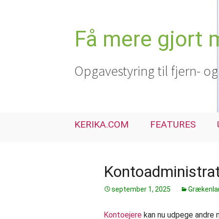
Hop
til
indhold
Få mere gjort 
Opgavestyring til fjern- o
KERIKA.COM
FEATURES
Kontoadministrat
september 1, 2025
Grækenla
Kontoejere
kan nu udpege andre