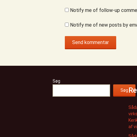
Notify me of follow-up commen
Notify me of new posts by ema
Søg
Re
Søg
Såda
virk
Keri
af v
Såda