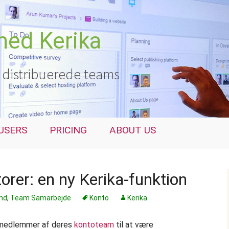
med Kerika
g distribuerede teams
USERS
PRICING
ABOUT US
orer: en ny Kerika-funktion
nd
,
Team Samarbejde
Konto
Kerika
 medlemmer af deres
kontoteam
til at være