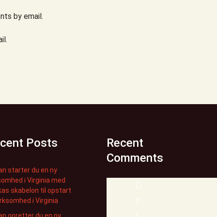
ts by email.
il.
cent Posts
Recent
Comments
n starter du en ny
somhed i Virginia med
D
kas skabelon til opstart
e
irksomhed i Virginia
r
n opretter du en ny