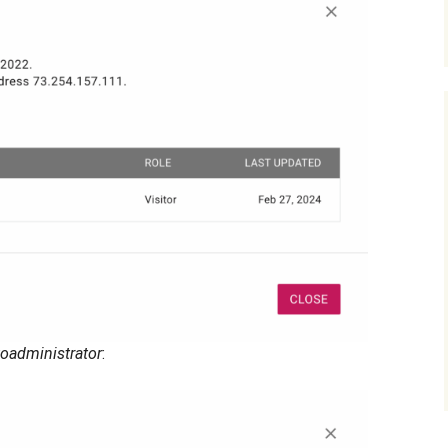
toadministrator
: