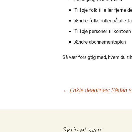
Tilføje folk til eller fjerne d
Ændre folks roller på alle ta
Tilføje personer til konto
Ændre abonnementsplan
Så vær forsigtig med, hvem du til
Indlægsnavigation
←
Enkle deadlines: Sådan s
Skriv et svar