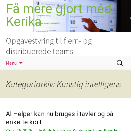
Hop
Få mere gjort med
til
Kerika
indhold
Opgavestyring til fjern- og
distribuerede teams
Søg
Menu
efter:
Kategoriarkiv: Kunstig intelligens
AI Helper kan nu bruges i tavler og på
enkelte kort
juli 26, 2026
Bedste praksis
,
Kanban og Lean
,
Kunstig