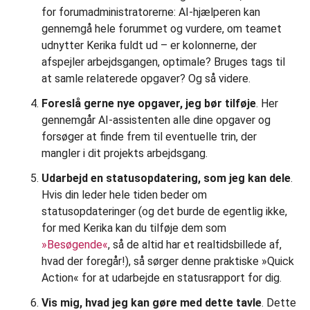
for forumadministratorerne: AI-hjælperen kan
gennemgå hele forummet og vurdere, om teamet
udnytter Kerika fuldt ud – er kolonnerne, der
afspejler arbejdsgangen, optimale? Bruges tags til
at samle relaterede opgaver? Og så videre.
Foreslå gerne nye opgaver, jeg bør tilføje
. Her
gennemgår AI-assistenten alle dine opgaver og
forsøger at finde frem til eventuelle trin, der
mangler i dit projekts arbejdsgang.
Udarbejd en statusopdatering, som jeg kan dele
.
Hvis din leder hele tiden beder om
statusopdateringer (og det burde de egentlig ikke,
for med Kerika kan du tilføje dem som
»Besøgende«
, så de altid har et realtidsbillede af,
hvad der foregår!), så sørger denne praktiske »Quick
Action« for at udarbejde en statusrapport for dig.
Vis mig, hvad jeg kan gøre med dette tavle
. Dette