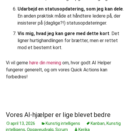
Udarbejd en statusopdatering, som jeg kan dele
.
En anden praktisk måde at håndtere ledere på, der
insisterer på (daglige?!) statusopdateringer.
Vis mig, hvad jeg kan gøre med dette kort
. Det
ligner hurtighandlingen for brætter, men er rettet
mod et bestemt kort.
Vi vil gerne
høre din mening
om, hvor godt AI Helper
fungerer generelt, og om vores Quick Actions kan
forbedres!
Vores AI-hjælper er lige blevet bedre
april 13, 2026
Kunstig intelligens
Kanban
,
Kunstig
intelligens
,
Opgaveudvalg
,
Scrum
Kerika