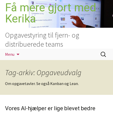
Hop
Få mere gjort med
til
Kerika
indhold
Opgavestyring til fjern- og
distribuerede teams
Søg
Menu
efter:
Tag-arkiv: Opgaveudvalg
Om opgavetavler. Se også Kanban og Lean.
Vores AI-hjælper er lige blevet bedre