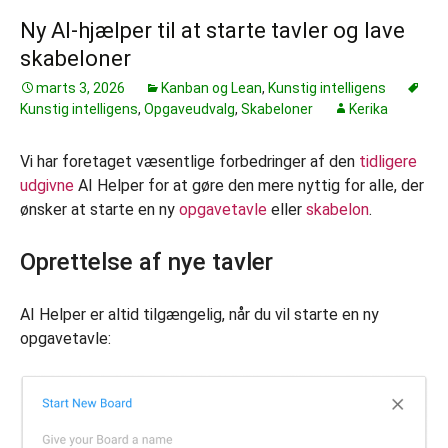
Ny AI-hjælper til at starte tavler og lave
skabeloner
marts 3, 2026
Kanban og Lean
,
Kunstig intelligens
Kunstig intelligens
,
Opgaveudvalg
,
Skabeloner
Kerika
Vi har foretaget væsentlige forbedringer af den
tidligere
udgivne
AI Helper for at gøre den mere nyttig for alle, der
ønsker at starte en ny
opgavetavle
eller
skabelon
.
Oprettelse af nye tavler
AI Helper er altid tilgængelig, når du vil starte en ny
opgavetavle: