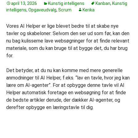
april 13, 2026
Kunstig intelligens
Kanban
,
Kunstig
intelligens
,
Opgaveudvalg
,
Scrum
Kerika
Vores AI Helper er lige blevet bedre til at skabe nye
tavler og skabeloner: Selvom den ser ud som før, kan den
nu bag kulisserne lave websøgninger for at finde relevant
materiale, som du kan bruge til at bygge det, du har brug
for.
Det betyder, at du nu kan komme med mere generelle
anmodninger til AI Helper, f.eks. “lav en tavle, hvor jeg kan
lære om AI-agenter”. For at opbygge denne tavle vil AI
Helper automatisk foretage en websøgning for at finde
de bedste artikler derude, der dækker AI-agenter, og
derefter opbygge en læringstavle til dig.