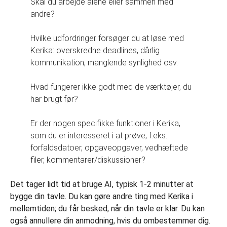
Skal du arbejde alene eller sammen med
andre?
Hvilke udfordringer forsøger du at løse med
Kerika: overskredne deadlines, dårlig
kommunikation, manglende synlighed osv.
Hvad fungerer ikke godt med de værktøjer, du
har brugt før?
Er der nogen specifikke funktioner i Kerika,
som du er interesseret i at prøve, f.eks.
forfaldsdatoer, opgaveopgaver, vedhæftede
filer, kommentarer/diskussioner?
Det tager lidt tid at bruge AI, typisk 1-2 minutter at
bygge din tavle. Du kan gøre andre ting med Kerika i
mellemtiden; du får besked, når din tavle er klar. Du kan
også annullere din anmodning, hvis du ombestemmer dig.