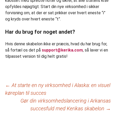
kaosset med spredte noter og sikrer, at alle statens krav
opfyldes nøjagtigt. Start din nye virksomhed i sikker
forvisning om, at der er sat prikker over hvert eneste “i”
og kryds over hvert eneste “t”.
Har du brug for noget andet?
Hvis denne skabelon ikke er præcis, hvad du har brug for,
så fortæl os det på
support@kerika.com
, så laver vi en
tilpasset version til dig helt gratis!
Indlægsnavigation
←
At starte en ny virksomhed i Alaska: en visuel
køreplan til succes
Gør din virksomhedslancering i Arkansas
succesfuld med Kerikas skabelon
→