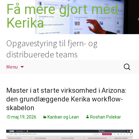
Hop
Få mere gjort med
til
Kerika
indhold
Opgavestyring til fjern- og
distribuerede teams
Søg
Menu
efter:
Master i at starte virksomhed i Arizona:
den grundlæggende Kerika workflow-
skabelon
maj 19, 2026
Kanban og Lean
Roshan Polekar