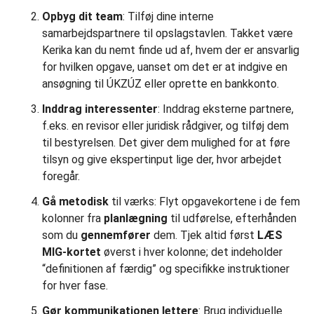
Opbyg dit team
: Tilføj dine interne
samarbejdspartnere til opslagstavlen. Takket være
Kerika kan du nemt finde ud af, hvem der er ansvarlig
for hvilken opgave, uanset om det er at indgive en
ansøgning til ÚKZÚZ eller oprette en bankkonto.
Inddrag interessenter
: Inddrag eksterne partnere,
f.eks. en revisor eller juridisk rådgiver, og tilføj dem
til bestyrelsen. Det giver dem mulighed for at føre
tilsyn og give ekspertinput lige der, hvor arbejdet
foregår.
Gå metodisk
til værks: Flyt opgavekortene i de fem
kolonner fra
planlægning
til udførelse, efterhånden
som du
gennemfører
dem. Tjek altid først
LÆS
MIG-kortet
øverst i hver kolonne; det indeholder
“definitionen af færdig” og specifikke instruktioner
for hver fase.
Gør kommunikationen lettere
: Brug individuelle