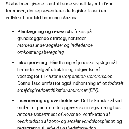
Skabelonen giver et omfattende visuelt layout i
fem
kolonner
, der repræsenterer de logiske faser i en
vellykket produktlancering i Arizona:
Planlægning og research:
fokus på
grundlæggende strategi, herunder
markedsundersøgelser og indledende
omkostningsberegning
.
Inkorporering:
Håndtering af juridiske spørgsmål,
herunder valg af struktur og indgivelse af
vedtægter til
Arizona Corporation Commission
.
Denne fase omfatter også indhentning af et
føderalt
arbejdsgiveridentifikationsnummer (EIN).
Licensering og overholdelse:
Dette kritiske afsnit
omfatter prioriterede opgaver som registrering hos
Arizona Department of Revenue
, verifikation af
overholdelse af zone- og arealanvendelsesplanen
og
registrering til
arbejdsløshedsforsikring
.