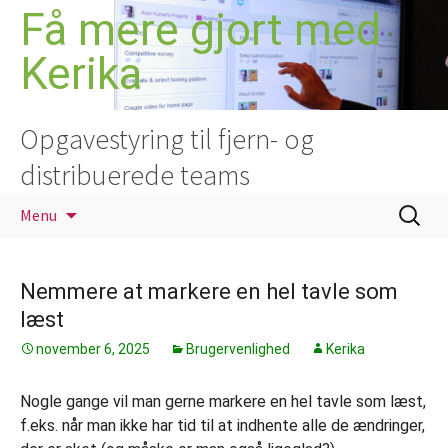
Hop
Få mere gjort med
til
Kerika
indhold
Opgavestyring til fjern- og
distribuerede teams
Søg
Menu
efter:
Nemmere at markere en hel tavle som
læst
november 6, 2025
Brugervenlighed
Kerika
Nogle gange vil man gerne markere en hel tavle som læst,
f.eks. når man ikke har tid til at indhente alle de ændringer,