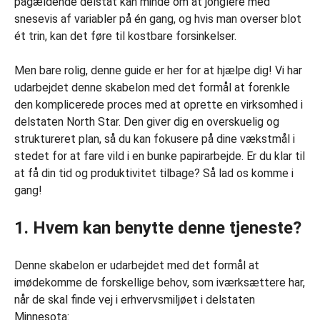
pågældende delstat kan minde om at jonglere med
snesevis af variabler på én gang, og hvis man overser blot
ét trin, kan det føre til kostbare forsinkelser.
Men bare rolig, denne guide er her for at hjælpe dig! Vi har
udarbejdet denne skabelon med det formål at forenkle
den komplicerede proces med at oprette en virksomhed i
delstaten North Star. Den giver dig en overskuelig og
struktureret plan, så du kan fokusere på dine vækstmål i
stedet for at fare vild i en bunke papirarbejde. Er du klar til
at få din tid og produktivitet tilbage? Så lad os komme i
gang!
1. Hvem kan benytte denne tjeneste?
Denne skabelon er udarbejdet med det formål at
imødekomme de forskellige behov, som iværksættere har,
når de skal finde vej i erhvervsmiljøet i delstaten
Minnesota: