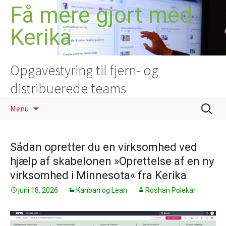
Hop
Få mere gjort med
til
Kerika
indhold
Opgavestyring til fjern- og
distribuerede teams
Søg
Menu
efter:
Sådan opretter du en virksomhed ved
hjælp af skabelonen »Oprettelse af en ny
virksomhed i Minnesota« fra Kerika
juni 18, 2026
Kanban og Lean
Roshan Polekar