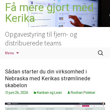
Hop
Få mere gjort med
til
Kerika
indhold
Opgavestyring til fjern- og
distribuerede teams
Søg
Menu
efter:
Sådan starter du din virksomhed i
Nebraska med Kerikas strømlinede
skabelon
juni 26, 2026
Kanban og Lean
Roshan Polekar