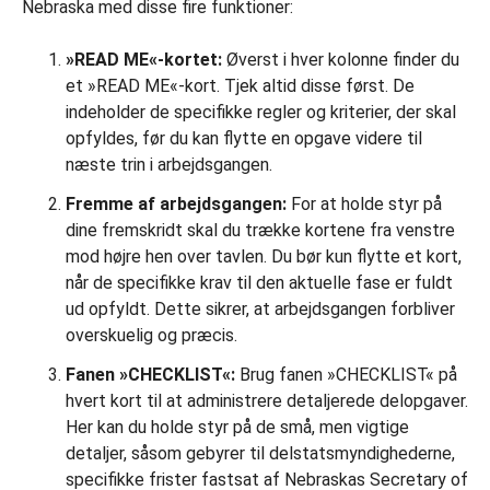
Nebraska med disse fire funktioner:
»READ ME«-kortet:
Øverst i hver kolonne finder du
et »READ ME«-kort. Tjek altid disse først. De
indeholder de specifikke regler og kriterier, der skal
opfyldes, før du kan flytte en opgave videre til
næste trin i arbejdsgangen.
Fremme af arbejdsgangen:
For at holde styr på
dine fremskridt skal du trække kortene fra venstre
mod højre hen over tavlen. Du bør kun flytte et kort,
når de specifikke krav til den aktuelle fase er fuldt
ud opfyldt. Dette sikrer, at arbejdsgangen forbliver
overskuelig og præcis.
Fanen »CHECKLIST«:
Brug fanen »CHECKLIST« på
hvert kort til at administrere detaljerede delopgaver.
Her kan du holde styr på de små, men vigtige
detaljer, såsom gebyrer til delstatsmyndighederne,
specifikke frister fastsat af Nebraskas Secretary of