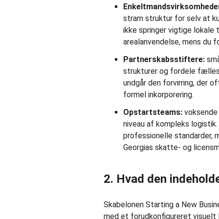
Enkeltmandsvirksomhede
stram struktur for selv at ku
ikke springer vigtige lokale t
arealanvendelse, mens du fok
Partnerskabsstiftere:
små 
strukturer og fordele fælles
undgår den forvirring, der o
formel inkorporering.
Opstartsteams:
voksende o
niveau af kompleks logistik.
professionelle standarder, m
Georgias skatte- og licensmi
2. Hvad den indehold
Skabelonen Starting a New Busin
med et forudkonfigureret visuelt 