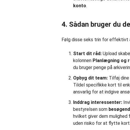
konto
.
4. Sådan bruger du d
Følg disse seks trin for effektivt
Start dit råd:
Upload skabe
kolonnen
Planlægning og 
du bruger penge på arkiverin
Opbyg dit team:
Tilføj dine
Tildel specifikke kort til e
ansvarlig for at indgive ansø
Inddrag interessenter:
Invi
bestyrelsen som
besøgend
hvilket giver dem mulighed 
uden risiko for at flytte kor