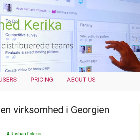
med Kerika
g distribuerede teams
USERS
PRICING
ABOUT US
 en virksomhed i Georgien
Roshan Polekar