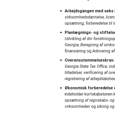
Arbejdsgangen med seks 
virksomhedsdannelse, licen
opsætning, forberedelse til 
Planlægnings- og stiftel
Udvikling af din forretnings
Georgia, Beregning af omkos
finansiering
og
Arkivering a
Overensstemmelseskrav:
Georgia State Tax Office, i
tilladelser, verificering af 
registrering af arbejdsløshe
Økonomisk forberedelse o
indeholder kortskabelonen k
opsætning af regnskabs- og b
virksomheden
og
sikring og