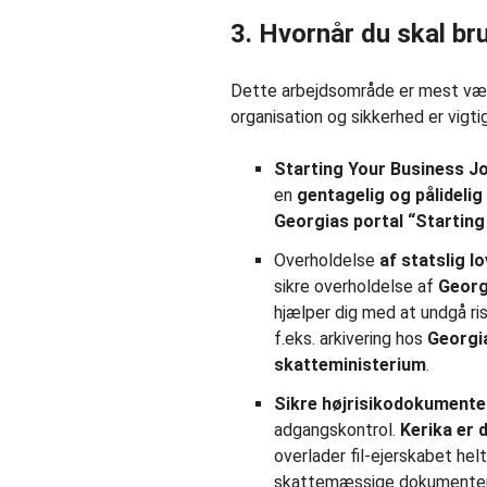
3. Hvornår du skal br
Dette arbejdsområde er mest værd
organisation og sikkerhed er vigtig
Starting Your Business J
en
gentagelig og pålidelig
Georgias portal “Starting
Overholdelse
af statslig
lo
sikre overholdelse af
Georg
hjælper dig med at undgå ris
f.eks. arkivering hos
Georgi
skatteministerium
.
Sikre højrisikodokumente
adgangskontrol.
Kerika er 
overlader fil-ejerskabet hel
skattemæssige dokumenter