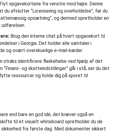
Flyt opgavekortene fra venstre mod højre. Denne
 at du afslutter “Licensering og overholdelse”, før du
g skattemæssig opsætning”, og dermed opretholder en
i udførelsen.
ere:
Brug den interne chat på hvert opgavekort til
endelser i Georgia. Det holder alle samtaler i
ede og svært overskuelige e-mail-kæder.
 straks identificere flaskehalse ved hjælp af det
n “Finans- og skatteindstillinger” går i stå, ser du det
ytte ressourcer og holde dig på sporet til
ere end bare en god idé, det kræver også en
skifte til et visuelt whiteboard opretholder du de
g sikkerhed fra første dag. Med dokumenter sikkert