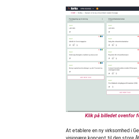
Klik på billedet ovenfor 
At etablere en ny virksomhed i G
visionære koncept til den store åb