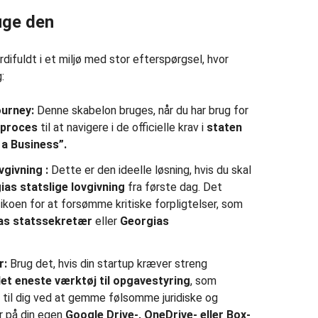
uge den
ifuldt i et miljø med stor efterspørgsel, hvor
:
ourney:
Denne skabelon bruges, når du har brug for
 proces
til at navigere i de officielle krav i
staten
 a Business”.
vgivning
:
Dette er den ideelle løsning, hvis du skal
ias statslige lovgivning
fra første dag. Det
ikoen for at forsømme kritiske forpligtelser, som
as statssekretær
eller
Georgias
r:
Brug det, hvis din startup kræver streng
det eneste værktøj til opgavestyring
, som
t til dig ved at gemme følsomme juridiske og
 på din egen
Google Drive-, OneDrive- eller Box-