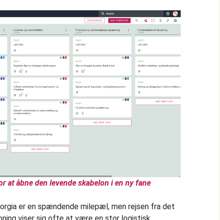
for at åbne den levende skabelon i en ny fane
eorgia er en spændende milepæl, men rejsen fra det
ning viser sig ofte at være en stor logistisk