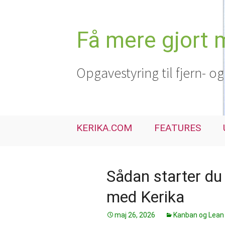
Hop
til
indhold
Få mere gjort 
Opgavestyring til fjern- o
KERIKA.COM
FEATURES
Sådan starter du
med Kerika
maj 26, 2026
Kanban og Lean