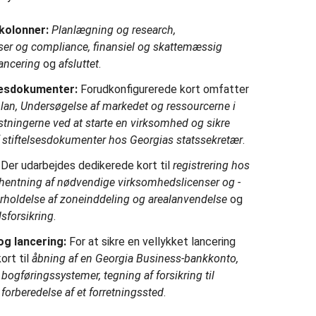
kolonner:
Planlægning og research,
ser og compliance, finansiel og skattemæssig
lancering
og
afsluttet
.
sesdokumenter:
Forudkonfigurerede kort omfatter
plan, Undersøgelse af markedet og ressourcerne i
tningerne ved at starte en virksomhed og sikre
f stiftelsesdokumenter hos Georgias statssekretær
.
Der udarbejdes dedikerede kort til
registrering hos
ndhentning af nødvendige virksomhedslicenser og -
overholdelse af zoneinddeling og arealanvendelse
og
dsforsikring
.
g lancering:
For at sikre en vellykket lancering
ort til
åbning af en Georgia Business-bankkonto,
ogføringssystemer, tegning af forsikring til
 forberedelse af et forretningssted
.