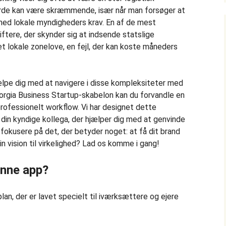
byrde kan være skræmmende, især når man forsøger at
 med lokale myndigheders krav. En af de mest
stiftere, der skynder sig at indsende statslige
et lokale zonelove, en fejl, der kan koste måneders
jælpe dig med at navigere i disse kompleksiteter med
rgia Business Startup-skabelon kan du forvandle en
 professionelt workflow. Vi har designet dette
din kyndige kollega, der hjælper dig med at genvinde
n fokusere på det, der betyder noget: at få dit brand
 din vision til virkelighed? Lad os komme i gang!
enne app?
an, der er lavet specielt til iværksættere og ejere