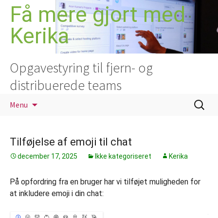
Hop
Få mere gjort med
til
Kerika
indhold
Opgavestyring til fjern- og
distribuerede teams
Søg
Menu
efter:
Tilføjelse af emoji til chat
december 17, 2025
Ikke kategoriseret
Kerika
På opfordring fra en bruger har vi tilføjet muligheden for
at inkludere emoji i din chat: