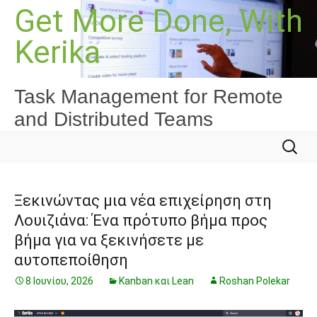
Μετάβαση
Get More Done, With
σε
Kerika
περιεχόμενο
Task Management for Remote
and Distributed Teams
Αναζήτ
για:
Ξεκινώντας μια νέα επιχείρηση στη
Λουιζιάνα: Ένα πρότυπο βήμα προς
βήμα για να ξεκινήσετε με
αυτοπεποίθηση
8 Ιουνίου, 2026
Kanban και Lean
Roshan Polekar