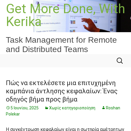
Μετάβαση
Get More Done, With
σε
Kerika
περιεχόμενο
Task Management for Remote
and Distributed Teams
Αναζήτ
για:
Πώς να εκτελέσετε μια επιτυχημένη
καμπάνια άντλησης κεφαλαίων: Ένας
οδηγός βήμα προς βήμα
5 Ιουνίου, 2025
Χωρίς κατηγοριοποίηση
Roshan
Polekar
Η συγκέντρωση κεφαλαίων είναι η σωτηρία αμέτρητων