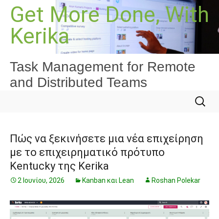
Μετάβαση
Get More Done, With
σε
Kerika
περιεχόμενο
Task Management for Remote
and Distributed Teams
Αναζήτ
για:
Πώς να ξεκινήσετε μια νέα επιχείρηση
με το επιχειρηματικό πρότυπο
Kentucky της Kerika
2 Ιουνίου, 2026
Kanban και Lean
Roshan Polekar