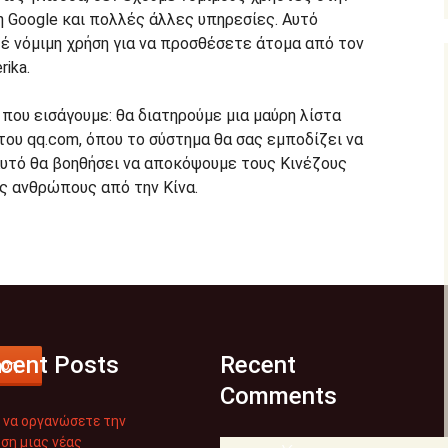
η Google και πολλές άλλες υπηρεσίες. Αυτό
τέ νόμιμη χρήση για να προσθέσετε άτομα από τον
ika.
που εισάγουμε: θα διατηρούμε μια μαύρη λίστα
ου qq.com, όπου το σύστημα θα σας εμποδίζει να
υτό θα βοηθήσει να αποκόψουμε τους Κινέζους
ς ανθρώπους από την Κίνα.
cent Posts
Recent
ηση
Comments
 να οργανώσετε την
ση μιας νέας