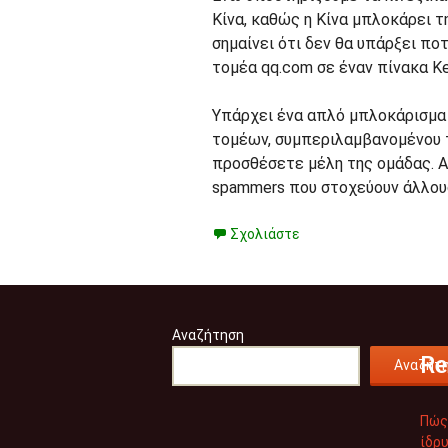
Κίνα, καθώς η Κίνα μπλοκάρει τ
σημαίνει ότι δεν θα υπάρξει πο
τομέα qq.com σε έναν πίνακα Ker
Υπάρχει ένα απλό μπλοκάρισμα 
τομέων, συμπεριλαμβανομένου τ
προσθέσετε μέλη της ομάδας. Α
spammers που στοχεύουν άλλου
Σχολιάστε
Αναζήτηση
Re
Αναζήτ
Πώς
ίδρυ