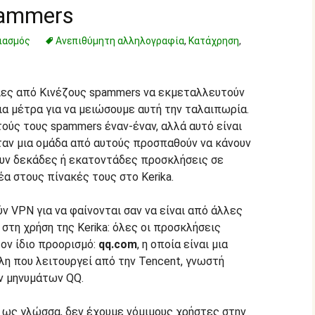
pammers
ιασμός
Ανεπιθύμητη αλληλογραφία
,
Κατάχρηση
,
ες από Κινέζους spammers να εκμεταλλευτούν
ια μέτρα για να μειώσουμε αυτή την ταλαιπωρία.
ούς τους spammers έναν-έναν, αλλά αυτό είναι
αν μια ομάδα από αυτούς προσπαθούν να κάνουν
λουν δεκάδες ή εκατοντάδες προσκλήσεις σε
α στους πίνακές τους στο Kerika.
ν VPN για να φαίνονται σαν να είναι από άλλες
στη χρήση της Kerika: όλες οι προσκλήσεις
ον ίδιο προορισμό:
qq.com
, η οποία είναι μια
λη που λειτουργεί από την Tencent, γνωστή
ν μηνυμάτων QQ.
 ως γλώσσα, δεν έχουμε νόμιμους χρήστες στην