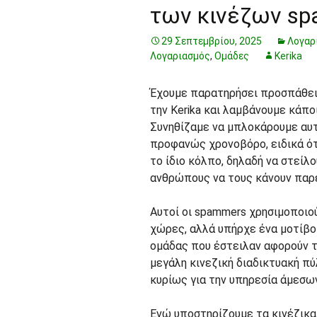
των κινέζων s
29 Σεπτεμβρίου, 2025
Λογαρ
Λογαριασμός
,
Ομάδες
Kerika
Έχουμε παρατηρήσει προσπάθει
την Kerika και λαμβάνουμε κάπο
Συνηθίζαμε να μπλοκάρουμε αυτ
προφανώς χρονοβόρο, ειδικά ότ
το ίδιο κόλπο, δηλαδή να στεί
ανθρώπους να τους κάνουν παρέ
Αυτοί οι spammers χρησιμοποιού
χώρες, αλλά υπήρχε ένα μοτίβο 
ομάδας που έστειλαν αφορούν τ
μεγάλη κινεζική διαδικτυακή πύ
κυρίως για την υπηρεσία άμεσω
Ενώ υποστηρίζουμε τα κινέζικα