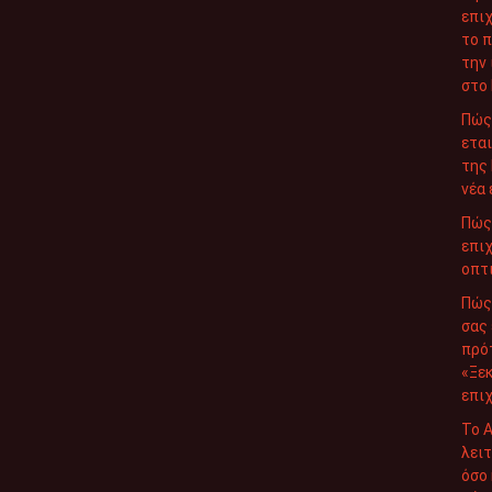
επι
το π
την
στο
Πώς
εται
της 
νέα 
Πώς 
επιχ
οπτ
Πώς 
σας 
πρό
«Ξεκ
επιχ
Το A
λειτ
όσο