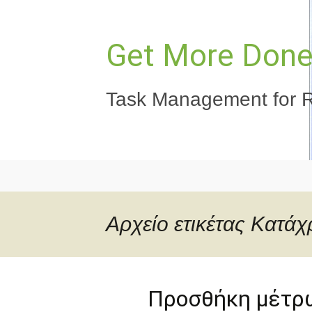
Μετάβαση
σε
περιεχόμενο
Get More Done,
Task Management for R
Αρχείο ετικέτας Κατά
Προσθήκη μέτρω