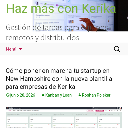
Saltar
Haz más con Kerika
al
contenido
Gestión de tareas para equipos
remotos y distribuidos
Buscar:
Menú
Cómo poner en marcha tu startup en
New Hampshire con la nueva plantilla
para empresas de Kerika
junio 28, 2026
Kanban y Lean
Roshan Polekar