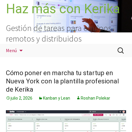
Saltar
Haz más con Kerika
al
contenido
Gestión de tareas para equipos
remotos y distribuidos
Buscar:
Menú
Cómo poner en marcha tu startup en
Nueva York con la plantilla profesional
de Kerika
julio 2, 2026
Kanban y Lean
Roshan Polekar