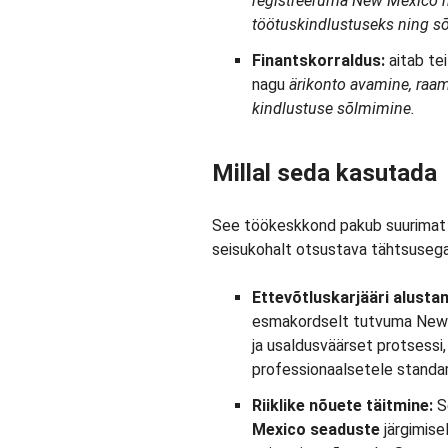
registreeruma New Mexico 
töötuskindlustuseks ning s
Finantskorraldus:
aitab te
nagu
ärikonto avamine, raa
kindlustuse sõlmimine.
Millal seda kasutada
See töökeskkond pakub suurimat kas
seisukohalt otsustava tähtsusega
Ettevõtluskarjääri alusta
esmakordselt tutvuma New M
ja usaldusväärset protsessi,
professionaalsetele standar
Riiklike nõuete täitmine:
S
Mexico seaduste
järgimise