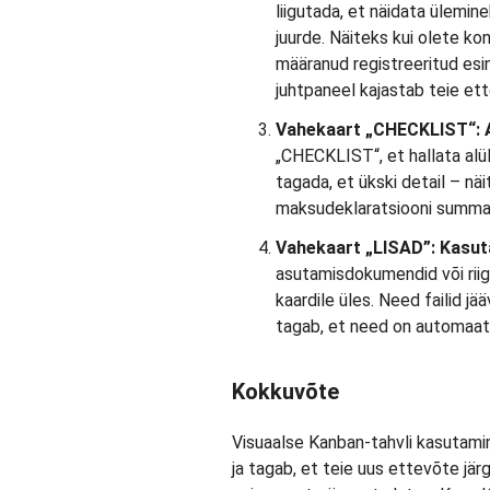
liigutada, et näidata ülemin
juurde. Näiteks kui olete ko
määranud registreeritud esin
juhtpaneel kajastab teie et
Vahekaart „CHECKLIST“:
„CHECKLIST“, et hallata alü
tagada, et ükski detail – nä
maksudeklaratsiooni summa 
Vahekaart „LISAD”: Kasu
asutamisdokumendid või riig
kaardile üles. Need failid j
tagab, et need on automaat
Kokkuvõte
Visuaalse Kanban-tahvli kasutamin
ja tagab, et teie uus ettevõte jär