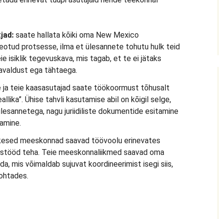
jad:
saate hallata kõiki oma New Mexico
eotud protsesse, ilma et ülesannete tohutu hulk teid
e isiklik tegevuskava, mis tagab, et te ei jätaks
 avaldust ega tähtaega.
 ja teie kaasasutajad saate töökoormust tõhusalt
allika”. Ühise tahvli kasutamise abil on kõigil selge,
esannetega, nagu juriidiliste dokumentide esitamine
amine.
kesed meeskonnad saavad töövoolu erinevates
stööd teha. Teie meeskonnaliikmed saavad oma
, mis võimaldab sujuvat koordineerimist isegi siis,
ohtades.