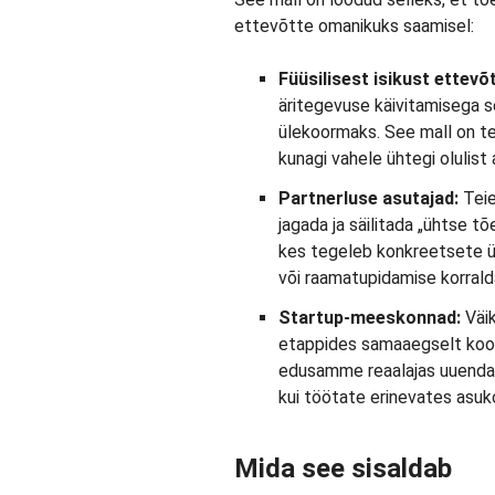
ettevõtte omanikuks saamisel:
Füüsilisest isikust ettevõt
äritegevuse käivitamisega s
ülekoormaks. See mall on tei
kunagi vahele ühtegi olulist
Partnerluse asutajad:
Teie
jagada ja säilitada „ühtse tõe
kes tegeleb konkreetsete ül
või raamatupidamise korrald
Startup-meeskonnad:
Väi
etappides samaaegselt koo
edusamme reaalajas uuendada
kui töötate erinevates asuk
Mida see sisaldab