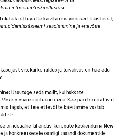
maksuhaldusametis, registreeruma
õlmima tööõnnetuskindlustuse.
il ületada ettevõtte käivitamise viimased takistused,
matupidamissüsteemi seadistamine ja ettevõtte
u just siis, kui korraldus ja turvalisus on teie edu
:
mine:
Kasutage seda mallit, kui hakkate
exico osariigi äriteenustega. See pakub korratavat
 mis tagab, et teie ettevõtte käivitamine vastab
ditele.
ee on ideaalne lahendus, kui peate keskenduma
New
le ja konkreetsetele osariigi tasandi dokumentide