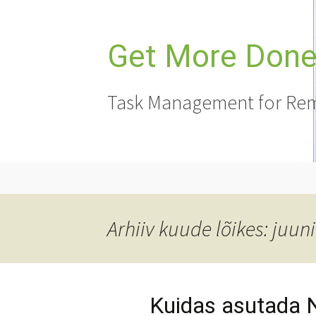
Liigu
sisu
juurde
Get More Done,
Task Management for Rem
Arhiiv kuude lõikes: juun
Kuidas asutada 