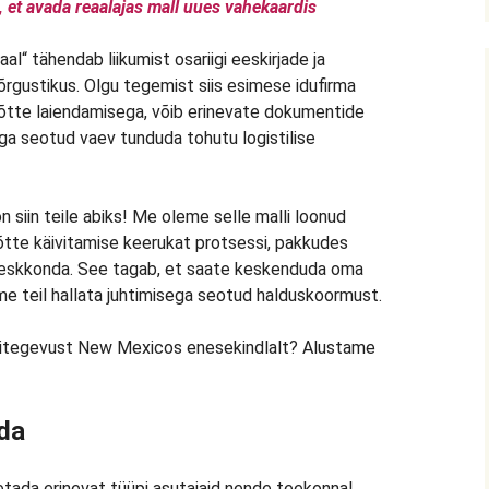
l, et avada reaalajas mall uues vahekaardis
“ tähendab liikumist osariigi eeskirjade ja
õrgustikus. Olgu tegemist siis esimese idufirma
õtte laiendamisega, võib erinevate dokumentide
ga seotud vaev tunduda tohutu logistilise
 siin teile abiks! Me oleme selle malli loonud
võtte käivitamise keerukat protsessi, pakkudes
ökeskkonda. See tagab, et saate keskenduda oma
tame teil hallata juhtimisega seotud halduskoormust.
ritegevust New Mexicos enesekindlalt? Alustame
da
etada erinevat tüüpi asutajaid nende teekonnal