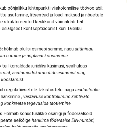
b põhjalikku lähtepunkti viiekolonnilise töövoo abil:
tte asutamine, litsentsid ja load, maksud ja nõuetele
ee struktureeritud keskkond võimaldab teil
esialgsest kontseptsioonist kuni täieliku
ö:
hõlmab olulisi esimesi samme, nagu
äriühingu
streerimine ja äriplaani koostamine
.
 teil korraldada juriidilisi küsimusi, sealhulgas
ramist, asutamisdokumentide esitamist ning
a koostamist.
b regulatiivsetele takistustele, nagu
teadustööks
hankimine
, vastavuse kontrollimine kehtivate
g konkreetse tegevusloa taotlemine.
e:
Hõlmab kohustuslikke osariigi ja föderaalseid
s peate eelkõige
hankima föderaalse EIN-numbri,