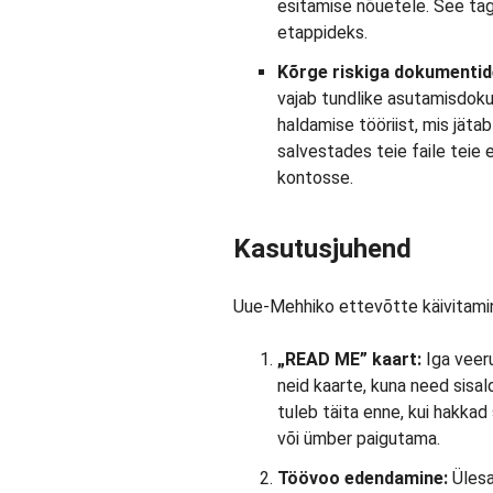
esitamise nõuetele. See ta
etappideks.
Kõrge riskiga dokumentide
vajab tundlike asutamisdoku
haldamise tööriist, mis jätab
salvestades teie faile teie e
kontosse.
Kasutusjuhend
Uue-Mehhiko ettevõtte käivitamine 
„READ ME” kaart:
Iga veer
neid kaarte, kuna need sisal
tuleb täita enne, kui hakka
või ümber paigutama.
Töövoo edendamine:
Üles