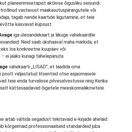
ekut planeerimisetapist aktiivse õigusliku seisundi
ntrollinud vastavust maakasutuspiirangutele või
daja, tagab nende kaartide liigutamine, et teie
tevõtte kasvavat küpsust.
 Avage
iga ülesandekaart ja liikuge vahekaardile
lesandeid. Neid saab ükshaaval maha märkida, et
iteks loa konkreetne kuupäev või
– ei jääks kunagi tähelepanuta.
tage
vahekaarti „LISAD”, et laadida oma
i poolt väljastatud litsentsid otse asjaomasele
äävad teie enda turvalisse pilvesalvestusse ning Kerika
selt kättesaadavad õigetele meeskonnaliikmetele.
e aitab vältida segadust tekitavaid e-kirjade ahelaid
gib kõrgeimaid professionaalseid standardeid juba