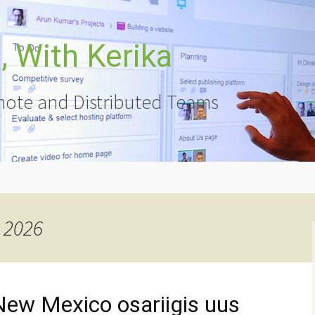
 With Kerika
ote and Distributed Teams
i 2026
New Mexico osariigis uus