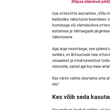
Klõpsa ülaloleval pildi
Uue ettevõtte asutamine „Võlu maal
halduslike takistuste keerulises v
loomisega või olemasoleva ettev
esitamise ja tähtaegade järgimise
takistusena.
Aga ärge muretsege, see juhend on
selleks, et lihtsustada teie ette
visuaalset ja struktureeritud tö
visioonile, samal ajal kui meie ai
Kas olete valmis alustama oma ä
siis!
Kes võib seda kasuta
See mall on loodud selleks, et to