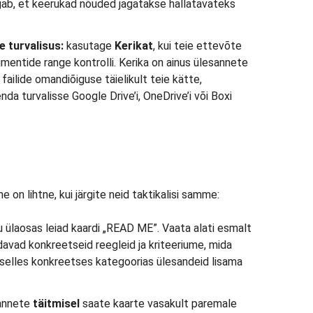
gab, et keerukad nõuded jagatakse hallatavateks
 turvalisus:
kasutage
Kerikat
, kui teie ettevõte
mentide range kontrolli. Kerika on ainus ülesannete
 failide omandiõiguse täielikult teie kätte,
nda turvalisse Google Drive’i, OneDrive’i või Boxi
on lihtne, kui järgite neid taktikalisi samme:
u ülaosas leiad kaardi „READ ME”. Vaata alati esmalt
davad konkreetseid reegleid ja kriteeriume, mida
d selles konkreetses kategoorias ülesandeid lisama
annete
täitmisel
saate kaarte vasakult paremale