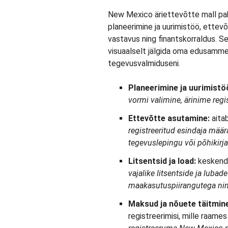
New Mexico äriettevõtte mall paku
planeerimine ja uurimistöö, ettevõ
vastavus ning finantskorraldus. S
visuaalselt jälgida oma edusamme 
tegevusvalmiduseni.
Planeerimine ja uurimistö
vormi valimine, ärinime regi
Ettevõtte asutamine:
aitab
registreeritud esindaja mää
tegevuslepingu või põhikirj
Litsentsid ja load:
keskendu
vajalike litsentside ja lubade
maakasutuspiirangutega nin
Maksud ja nõuete täitmin
registreerimisi, mille raame