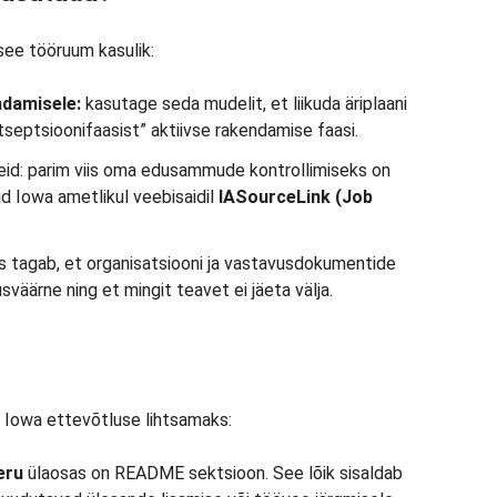
 see tööruum kasulik:
ndamisele:
kasutage seda mudelit, et liikuda äriplaani
septsioonifaasist” aktiivse rakendamise faasi.
id: parim viis oma edusammude kontrollimiseks on
id Iowa ametlikul veebisaidil
IASourceLink (Job
 tagab, et organisatsiooni ja vastavusdokumentide
usväärne ning et mingit teavet ei jäeta välja.
Iowa ettevõtluse lihtsamaks:
eru
ülaosas on README sektsioon. See lõik sisaldab