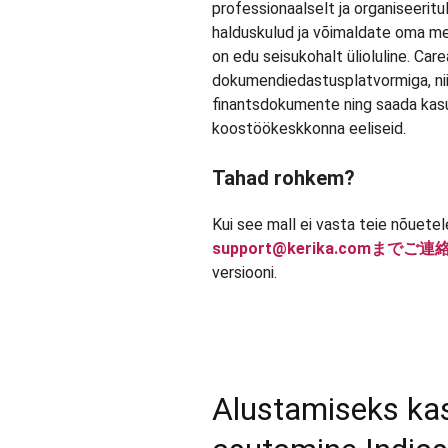
professionaalselt ja organiseeritu
halduskulud ja võimaldate oma mee
on edu seisukohalt ülioluline. Care
dokumendiedastusplatvormiga, nii 
finantsdokumente ning saada kas
koostöökeskkonna eeliseid.
Tahad rohkem?
Kui see mall ei vasta teie nõuete
support@kerika.comまでご
versiooni.
Alustamiseks kas