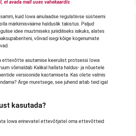
l, et avada mall uues vahekaardis
samm, kuid Iowa ainulaadse regulatiivse süsteemi
olla märkimisväärne halduslik takistus. Paljud
gulise idee muutmiseks juriidiliseks isikuks, alates
 maksupaberiteni, võivad isegi kõige kogenumate
ivad.
a ettevõtte asutamise keerulist protsessi Iowa
öruum võimaldab Kalikal hallata haldus- ja nõuetele
ntide versioonide kaotamiseta. Kas olete valmis
endama? Ärge muretsege, see juhend aitab teid igal
ust kasutada?
ata Iowa erinevatel ettevõtjatel oma ettevõtteid