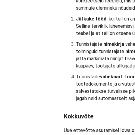
konkreetseid reegleid, mis 
sammule ülemineku nõudeid,
Jätkake tööd:
kui teil on ä
Selline terviklik lähenemisvii
teabel ja et teil on otsene 
Tunnistajate
nimekirja
vahe
toiminguid tunnistajate
nime
jätta märkimata mingit teave
kuupäev, töötajate allkirjad j
Tööriistade
vahekaart
Töör
tootedokumente ja arvutusta
salvestatakse turvalisse pil
jagab neid automaatselt a
Kokkuvõte
Uue ettevõtte asutamisel Iowa os