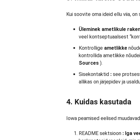
Kui soovite oma ideid ellu viia, on
Üleminek ametlikule rake
veel kontseptuaalsest “kont
Kontrollige
ametlikke
nõude
kontrollida ametlikke nõude
Sources
).
Sisekontaktid
:
see protsess
allikas on järjepidev ja usald
4. Kuidas kasutada
Iowa peamised eelised muudavad 
README sektsioon
:
Iga ve