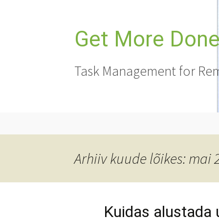
Liigu
sisu
juurde
Get More Done,
Task Management for Rem
Arhiiv kuude lõikes: mai 
Kuidas alustada 