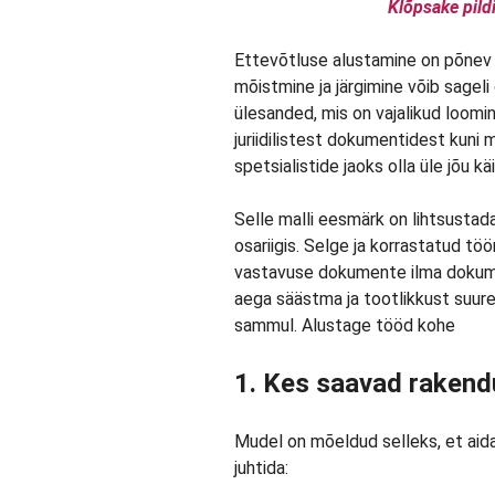
Klõpsake pildi
Ettevõtluse alustamine on põnev 
mõistmine ja järgimine võib sageli 
ülesanded, mis on vajalikud loomin
juriidilistest dokumentidest kuni
spetsialistide jaoks olla üle jõu kä
Selle malli eesmärk on lihtsustad
osariigis. Selge ja korrastatud tö
vastavuse dokumente ilma dokume
aega säästma ja tootlikkust suur
sammul. Alustage tööd kohe
1. Kes saavad rakend
Mudel on mõeldud selleks, et aid
juhtida: