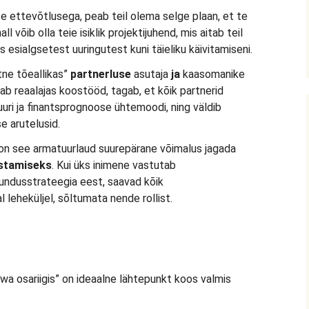
e ettevõtlusega, peab teil olema selge plaan, et te
ll võib olla teie isiklik projektijuhend, mis aitab teil
s esialgsetest uuringutest kuni täieliku käivitamiseni.
tne tõeallikas”
partnerluse
asutaja
ja
kaasomanike
b reaalajas koostööd, tagab, et kõik partnerid
uri ja finantsprognoose ühtemoodi, ning väldib
e arutelusid.
 on see armatuurlaud suurepärane võimalus jagada
ustamiseks
. Kui üks inimene vastutab
undusstrateegia eest, saavad kõik
leheküljel, sõltumata nende rollist.
a osariigis” on ideaalne lähtepunkt koos valmis