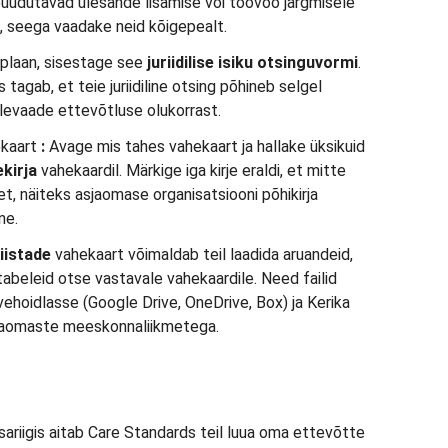
puudutavad ülesande lisamise või töövoo järgmisele
 seega vaadake neid kõigepealt.
riplaan, sisestage see
juriidilise isiku
otsinguvormi
.
s tagab, et teie juriidiline otsing põhineb selgel
ülevaade ettevõtluse olukorrast.
kaart
:
Avage mis tahes vahekaart ja hallake üksikuid
kirja
vahekaardil. Märkige iga kirje eraldi, et mitte
t, näiteks asjaomase organisatsiooni põhikirja
ne.
iistade
vahekaart võimaldab teil laadida aruandeid,
beleid otse vastavale vahekaardile. Need failid
vehoidlasse (Google Drive, OneDrive, Box) ja Kerika
sjaomaste meeskonnaliikmetega.
ariigis aitab Care Standards teil luua oma ettevõtte