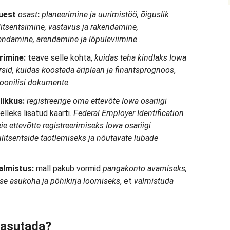
uest
osast
:
planeerimine ja uurimistöö, õiguslik
 litsentsimine, vastavus ja rakendamine,
kendamine, arendamine ja
lõpuleviimine
.
rimine:
teave selle kohta,
kuidas teha kindlaks Iowa
rsid, kuidas koostada äriplaan ja finantsprognoos
,
ioonilisi dokumente
.
likkus:
registreerige oma ettevõte Iowa osariigi
elleks lisatud kaarti.
Federal Employer Identification
eie ettevõtte registreerimiseks Iowa osariigi
litsentside
taotlemiseks
ja
nõutavate
lubade
almistus:
mall pakub vormid
pangakonto
avamiseks
,
gse asukoha ja põhikirja
loomiseks
, et
valmistuda
 kasutada?