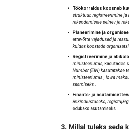
Töökorraldus
koosneb ku
struktuur, registreerimine ja
rakendamisele eelnev ja ra
Planeerimine ja organisee
ettevõtte vajadused ja ressu
kuidas
koostada
organisats
Registreerimine ja abikõlb
ministeeriumis
, kasutades s
Number (EIN)
kasutatakse
t
ministeeriumis
,
Iowa
maksu
saamiseks
.
Finants- ja asutamisettev
ärikindlustuseks, registrijär
edukaks asutamiseks.
3. Millal tuleks seda