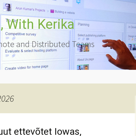
 With Kerika
ote and Distributed Teams
2026
uut ettevõtet Iowas,