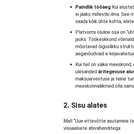
Paindlik tööaeg
Kui alustat
ei jääks millestki ilma. See ma
saada kõik ühte kohta, alate
Platvormi oluline osa on “üh
jaoks. Töökeskkond võimalda
mõistavad õiguslikku struktu
aeganõudvaid e-kirjavahetus
Kui teil on väike meeskond,
ülesanded
äritegevuse al
maksuarvestuse ja teine tur
meeskonnaliikmed olla samal 
2. Sisu alates
Mall “Uue ettevõtte asutamine Iow
visuaalsete abivahenditega: