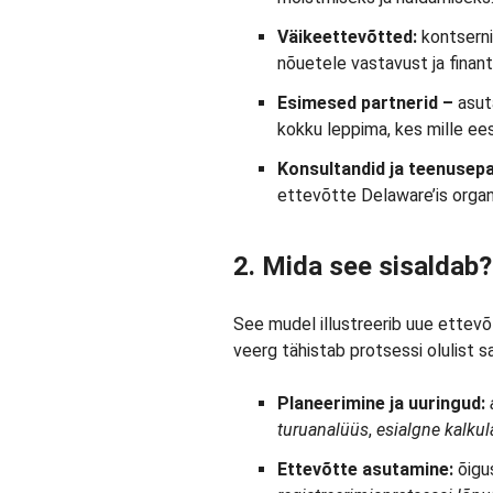
Väikeettevõtted:
kontserni
nõuetele vastavust ja finant
Esimesed partnerid –
asut
kokku leppima, kes mille ee
Konsultandid ja teenusep
ettevõtte Delaware’is organi
2. Mida see sisaldab?
See mudel illustreerib uue ettevõ
veerg tähistab protsessi olulist 
Planeerimine ja uuringud:
turuanalüüs
,
esialgne kalku
Ettevõtte asutamine:
õigus