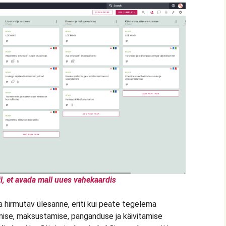
l, et avada mall uues vahekaardis
 hirmutav ülesanne, eriti kui peate tegelema
erimise, maksustamise, panganduse ja käivitamise