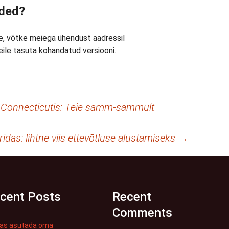
uded?
le, võtke meiega ühendust aadressil
le tasuta kohandatud versiooni.
 Connecticutis: Teie samm-sammult
idas: lihtne viis ettevõtluse alustamiseks
→
cent Posts
Recent
Comments
das asutada oma