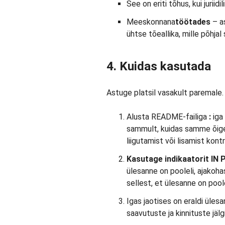
See on eriti tõhus, kui jurii
Meeskonnana
töötades
– as
ühtse tõeallika, mille põhj
4. Kuidas kasutada
Astuge platsil vasakult paremale.
Alusta README-failiga
:
iga
sammult, kuidas samme õig
liigutamist või lisamist kontr
Kasutage indikaatorit IN 
ülesanne on pooleli, ajakoh
sellest, et ülesanne on poole
Igas jaotises on eraldi üles
saavutuste ja kinnituste jälg