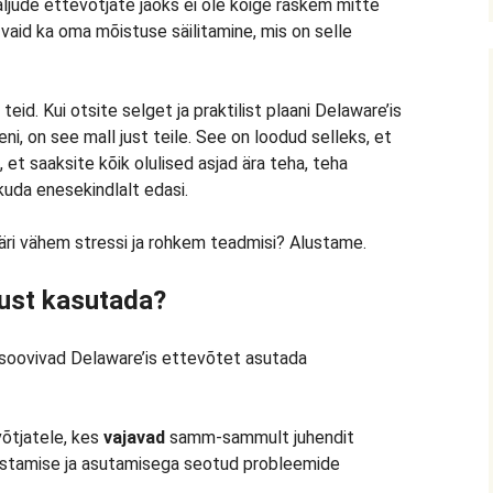
ljude ettevõtjate jaoks ei ole kõige raskem mitte
vaid ka oma mõistuse säilitamine, mis on selle
eid. Kui otsite selget ja praktilist plaani Delaware’is
i, on see mall just teile. See on loodud selleks, et
 et saaksite kõik olulised asjad ära teha, teha
uda enesekindlalt edasi.
ri vähem stressi ja rohkem teadmisi? Alustame.
ust kasutada?
soovivad Delaware’is ettevõtet asutada
õtjatele, kes
vajavad
samm-sammult juhendit
ustamise ja asutamisega seotud probleemide
.