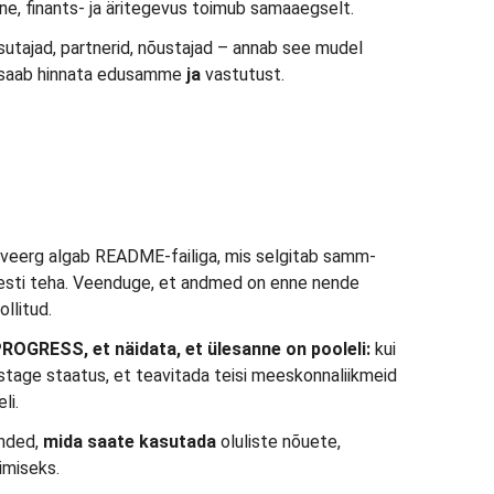
diline, finants- ja äritegevus toimub samaaegselt.
utajad, partnerid, nõustajad – annab see mudel
al saab hinnata edusamme
ja
vastutust.
 veerg algab README-failiga, mis selgitab samm-
esti teha. Veenduge, et andmed on enne nende
ollitud.
PROGRESS, et näidata, et ülesanne on pooleli:
kui
astage staatus, et teavitada teisi meeskonnaliikmeid
li.
anded,
mida saate kasutada
oluliste nõuete,
imiseks.