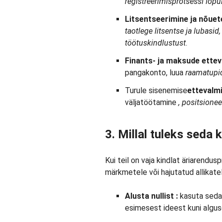
registreerimisprotsessi lõpu
Litsentseerimine ja nõuet
taotlege litsentse ja lubasid
töötuskindlustust
.
Finants- ja maksude ette
pangakonto, luua
raamatup
Turule sisenemise
ettevalm
väljatöötamine
, positsione
3. Millal tuleks seda
Kui teil on vaja kindlat äriarendus
märkmetele või hajutatud allikatele
Alusta
nullist
:
kasuta seda t
esimesest ideest kuni algus