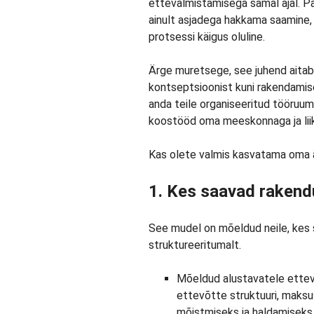
ettevalmistamisega samal ajal. Pa
ainult asjadega hakkama saamine, 
protsessi käigus oluline.
Ärge muretsege, see juhend aitab t
kontseptsioonist kuni rakendamisen
anda teile organiseeritud tööruum,
koostööd oma meeskonnaga ja liik
Kas olete valmis kasvatama oma ä
1. Kes saavad rakend
See mudel on mõeldud neile, kes 
struktureeritumalt.
Mõeldud alustavatele ettev
ettevõtte struktuuri, maks
mõistmiseks ja haldamiseks