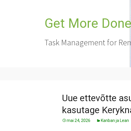
Liigu
sisu
juurde
Get More Done,
Task Management for Rem
Uue ettevõtte as
kasutage Kerykn
mai 24, 2026
Kanban ja Lean