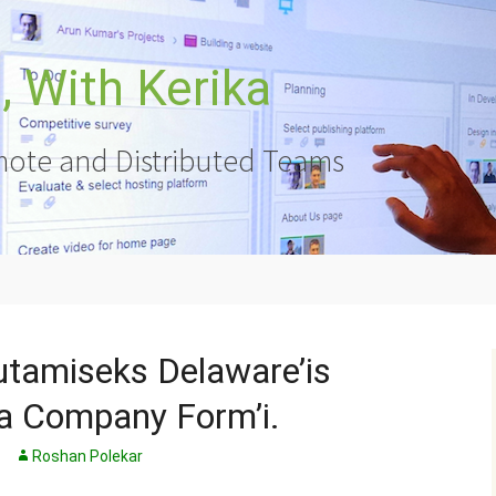
 With Kerika
ote and Distributed Teams
utamiseks Delaware’is
a Company Form’i.
Roshan Polekar