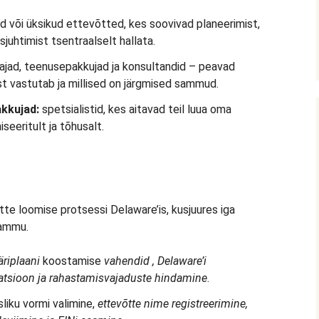
d või üksikud ettevõtted, kes soovivad planeerimist,
sjuhtimist tsentraalselt hallata.
ajad, teenusepakkujad ja konsultandid – peavad
st vastutab ja millised on järgmised sammud.
akkujad:
spetsialistid, kes aitavad teil luua oma
seeritult ja tõhusalt.
tte loomise protsessi Delaware’is, kusjuures iga
sammu.
äriplaani
koostamise
vahendid
, Delaware’i
latsioon ja rahastamisvajaduste
hindamine
.
liku vormi valimine,
ettevõtte nime registreerimine,