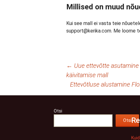
Millised on muud nõ
Kui see mall ei vasta teie nõuete
support@kerika.com. Me loome tei
Postituste
←
Uue ettevõtte asutamine
käivitamise mall
töölaud
Ettevõtluse alustamine Flor
Otsi
Re
Otsi
Kui