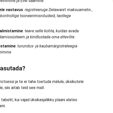
leviimine ja EINi saamine.
ele vastavus
:
registreeruge
Delaware’i maksuametis
,
, kontrollige tsoneerimisnõudeid, taotlege
valmistamine
:
teave selle kohta,
kuidas
avada
idamissüsteem
ja
kindlustada oma ettevõte
.
istamine
:
turundus- ja
kaubamärgistrateegia
erimine
.
 kasutada?
protsessi ja te ei taha toetuda mälule, üksikutele
, siis aitab teid see mall.
abelit, kui vajad üksikasjalikku plaani alates
eni.