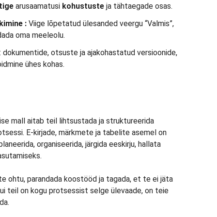
tige
arusaamatusi
kohustuste
ja tähtaegade osas.
kimine
:
Viige lõpetatud ülesanded veergu “Valmis”,
dada oma meeleolu.
: dokumentide, otsuste ja ajakohastatud versioonide,
oidmine ühes kohas.
 mall aitab teil lihtsustada ja struktureerida
tsessi. E-kirjade, märkmete ja tabelite asemel on
laneerida, organiseerida, järgida eeskirju, hallata
 asutamiseks.
 ohtu, parandada koostööd ja tagada, et te ei jäta
Kui teil on kogu protsessist selge ülevaade, on teie
da.