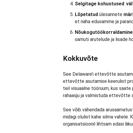
Selgitage kohustused
:
väl
Lõpetatud
ülesannete
mär
et näha edusamme ja paran
Nõukogu
töö
korraldamine
samuti arutelude ja lisade h
Kokkuvõte
See Delaware’i ettevõtte asutamise
ettevõtte asutamise keerulist pro
teil visuaalne tööruum, kus saate p
rahaasju ja valmistuda ettevõtte
See võib vähendada arusaamatuste
midagi olulist kahe silma vahele. 
organisatsioonil lihtsam edasi liiku