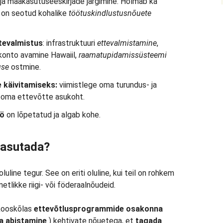
 ja maakasutuseeskirjade järgimine. Hõlmab ka
s on seotud kohalike
töötuskindlustusnõuete
tevalmistus
: infrastruktuuri
ettevalmistamine
,
onto avamine Hawaiil,
raamatupidamissüsteemi
use
ostmine.
 käivitamiseks:
viimistlege oma turundus- ja
e oma ettevõtte asukoht.
ö
on lõpetatud ja algab kohe.
 kasutada?
line tegur. See on eriti oluline, kui teil on rohkem
metlikke riigi- või föderaalnõudeid.
 kooskõlas
ettevõtlusprogrammide osakonna
a abistamine
) kehtivate nõuetega, et
tagada