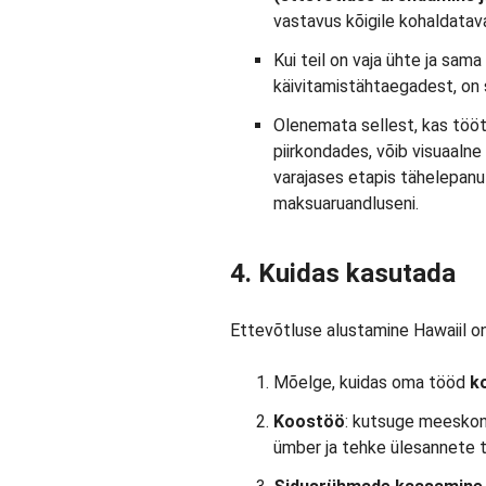
vastavus kõigile kohaldatav
Kui teil on vaja ühte ja sam
käivitamistähtaegadest, on 
Olenemata sellest, kas töö
piirkondades, võib visuaalne
varajases etapis tähelepanut
maksuaruandluseni.
4. Kuidas kasutada
Ettevõtluse alustamine Hawaiil on li
Mõelge, kuidas oma tööd
k
Koostöö
: kutsuge meeskon
ümber ja tehke ülesannete t