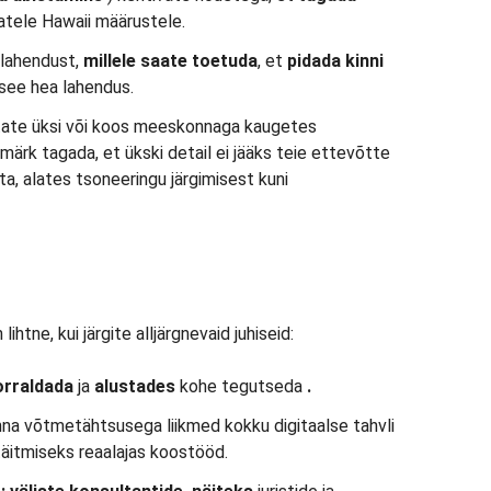
atele Hawaii määrustele.
a lahendust,
millele saate toetuda
, et
pidada kinni
see hea lahendus.
tate üksi või koos meeskonnaga kaugetes
 märk tagada, et ükski detail ei jääks teie ettevõtte
a, alates tsoneeringu järgimisest kuni
htne, kui järgite alljärgnevaid juhiseid:
orraldada
ja
alustades
kohe tegutseda
.
na võtmetähtsusega liikmed kokku digitaalse tahvli
äitmiseks reaalajas koostööd.