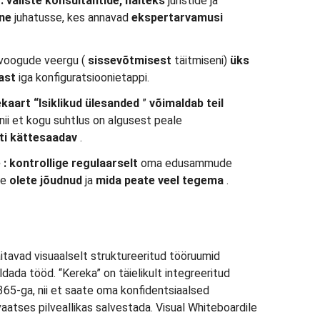
e
: väliste
konsultantide,
näiteks
juristide ja
ine
juhatusse, kes annavad
ekspertarvamusi
voogude veergu (
sissevõtmisest
täitmiseni)
üks
ast
iga konfiguratsioonietappi.
ekaart
“Isiklikud ülesanded
”
võimaldab teil
nii et kogu suhtlus on algusest peale
ti kättesaadav
.
e
:
kontrollige
regulaarselt
oma edusammude
le
olete jõudnud
ja
mida
peate veel tegema
.
aitavad visuaalselt struktureeritud tööruumid
ldada tööd. “Kereka” on täielikult integreeritud
65-ga, nii et saate oma konfidentsiaalsed
ivaatses pilveallikas salvestada. Visual Whiteboardile