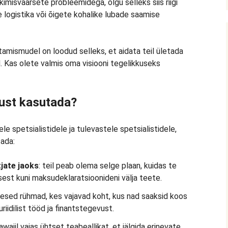
imisväärsete probleemidega, olgu selleks siis riigi
logistika või õigete kohalike lubade saamise
amismudel on loodud selleks, et aidata teil ületada
. Kas olete valmis oma visiooni tegelikkuseks
ust kasutada?
 spetsialistidele ja tulevastele spetsialistidele,
tada:
tjate jaoks
: teil peab olema selge plaan, kuidas te
sest kuni maksudeklaratsioonideni välja teete.
esed rühmad, kes vajavad koht, kus nad saaksid koos
riidilist tööd ja finantstegevust.
aiil vajas ühtset teabeallikat, et jälgida erinevate