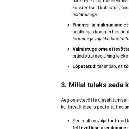
hankimine ning tsoneerimis-
konkreetseid kohustusi, mi
esitamisega
.
Finants- ja maksualane et
sealhulgas kommertspangak
loomine
ja
vajaliku kindlust
Valmistuge oma ettevõtte
brändistrateegia ning leidk
Lõpetatud
: tähendab, et
tö
3. Millal tuleks seda
Aeg on ettevõtte ülesehitamisel olu
kui lihtsalt idee ja peate täitma a
See mall on välja töötatud
(ettevõtluse arendamine j