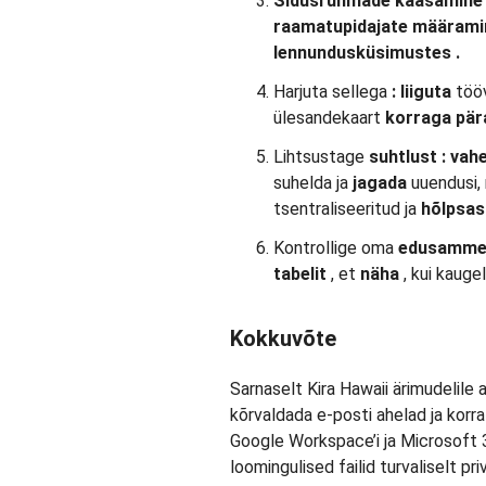
Sidusrühmade kaasamin
raamatupidajate
määram
lennundusküsimustes
.
Harjuta sellega
:
liiguta
töö
ülesandekaart
korraga
pär
Lihtsustage
suhtlust
: vah
suhelda ja
jagada
uuendusi, 
tsentraliseeritud ja
hõlpsas
Kontrollige oma
edusamm
tabelit
, et
näha
, kui kauge
Kokkuvõte
Sarnaselt Kira Hawaii ärimudelile 
kõrvaldada e-posti ahelad ja korra
Google Workspace’i ja Microsoft 3
loomingulised failid turvaliselt pr