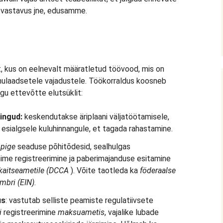
 vastavus jne, edusamme.
, kus on eelnevalt määratletud töövood, mis on
nulaadsetele vajadustele. Töökorraldus koosneb
u ettevõtte elutsüklit:
ingud:
keskendutakse äriplaani väljatöötamisele,
 esialgsele kuluhinnangule, et tagada rahastamine.
pige
seaduse põhitõdesid, sealhulgas
nime registreerimine ja paberimajanduse esitamine
akaitseametile
(DCCA
). Võite taotleda ka
föderaalse
mbri (EIN)
.
us
: vastutab selliste peamiste regulatiivsete
i
registreerimine
maksuametis
, vajalike lubade