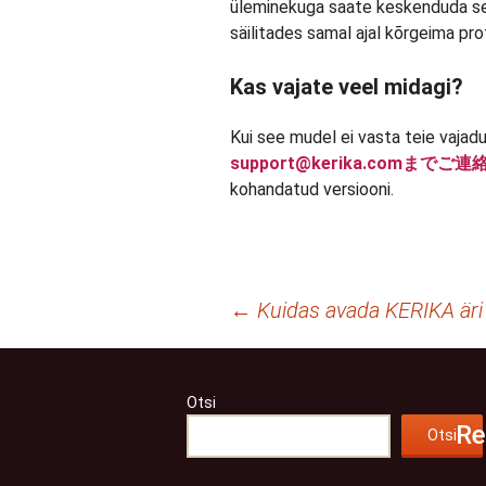
üleminekuga saate keskenduda sell
säilitades samal ajal kõrgeima pr
Kas vajate veel midagi?
Kui see mudel ei vasta teie vaja
support@kerika.comまでご
kohandatud versiooni.
Postituste
←
Kuidas avada KERIKA äri
töölaud
Otsi
Re
Otsi