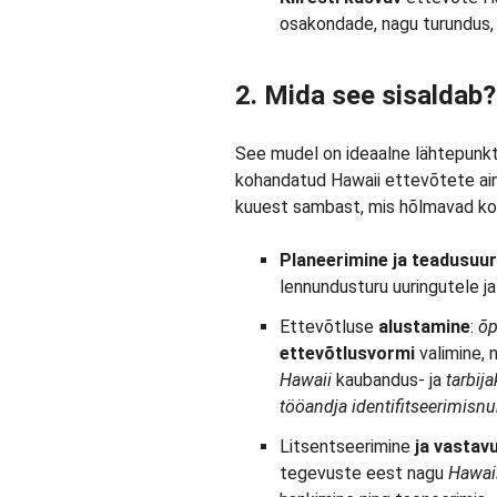
osakondade, nagu turundus,
2. Mida see sisaldab?
See mudel on ideaalne lähtepunkt
kohandatud Hawaii ettevõtete ai
kuuest sambast, mis hõlmavad kog
Planeerimine ja teadusuur
lennundusturu uuringutele ja
Ettevõtluse
alustamine
:
õp
ettevõtlusvormi
valimine, 
Hawaii
kaubandus- ja
tarbij
tööandja identifitseerimisnu
Litsentseerimine
ja vastav
tegevuste eest nagu
Hawai