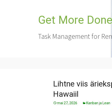
Liigu
sisu
juurde
Get More Done,
Task Management for Rem
Lihtne viis äriek
Hawaiil
mai 27, 2026
Kanban ja Lean