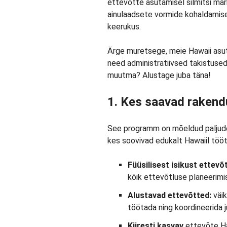
ettevõtte asutamisel silmitsi märk
ainulaadsete vormide kohaldamise 
keerukus.
Ärge muretsege, meie Hawaii asut
need administratiivsed takistused
muutma? Alustage juba täna!
1. Kes saavad rakend
See programm on mõeldud paljudele
kes soovivad edukalt Hawaiil töö
Füüsilisest isikust ettevõ
kõik ettevõtluse planeerimi
Alustavad ettevõtted:
väik
töötada ning koordineerida ju
Kiiresti kasvav
ettevõte Haw