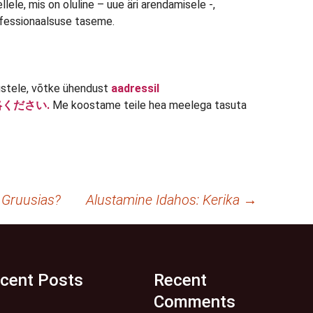
ele, mis on oluline – uue äri arendamisele -,
ofessionaalsuse taseme.
dustele, võtke ühendust
aadressil
連絡ください.
Me koostame teile hea meelega tasuta
 Gruusias?
Alustamine Idahos: Kerika
→
cent Posts
Recent
Comments