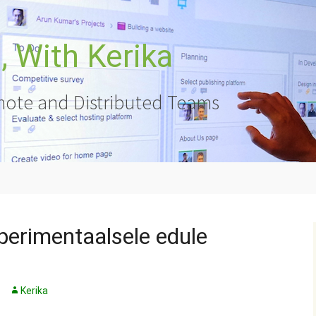
 With Kerika
ote and Distributed Teams
sperimentaalsele edule
Kerika