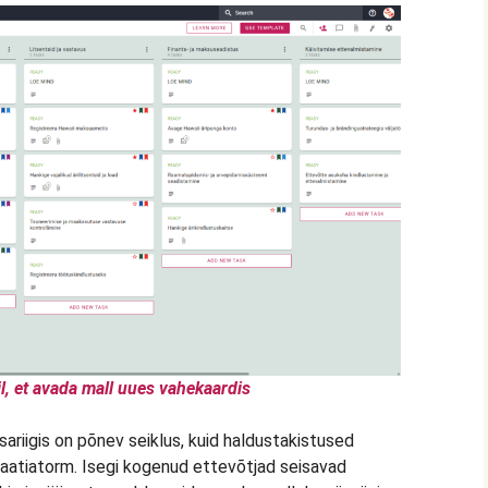
l, et avada mall uues vahekaardis
riigis on põnev seiklus, kuid haldustakistused
raatiatorm. Isegi kogenud ettevõtjad seisavad