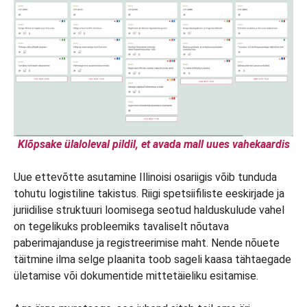
Klõpsake ülaloleval pildil, et avada mall uues vahekaardis
Uue ettevõtte asutamine Illinoisi osariigis võib tunduda
tohutu logistiline takistus. Riigi spetsiifiliste eeskirjade ja
juriidilise struktuuri loomisega seotud halduskulude vahel
on tegelikuks probleemiks tavaliselt nõutava
paberimajanduse ja registreerimise maht. Nende nõuete
täitmine ilma selge plaanita toob sageli kaasa tähtaegade
ületamise või dokumentide mittetäieliku esitamise.