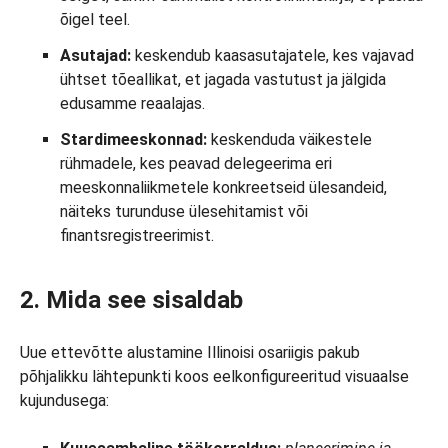
õigel teel.
Asutajad:
keskendub kaasasutajatele, kes vajavad
ühtset tõeallikat, et jagada vastutust ja jälgida
edusamme reaalajas.
Stardimeeskonnad:
keskenduda väikestele
rühmadele, kes peavad delegeerima eri
meeskonnaliikmetele konkreetseid ülesandeid,
näiteks turunduse ülesehitamist või
finantsregistreerimist.
2. Mida see sisaldab
Uue ettevõtte alustamine Illinoisi osariigis pakub
põhjalikku lähtepunkti koos eelkonfigureeritud visuaalse
kujundusega: