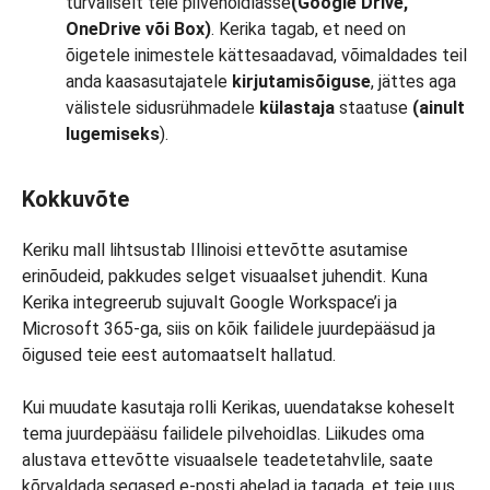
turvaliselt teie pilvehoidlasse
(Google Drive,
OneDrive või Box)
. Kerika tagab, et need on
õigetele inimestele kättesaadavad, võimaldades teil
anda kaasasutajatele
kirjutamisõiguse
, jättes aga
välistele sidusrühmadele
külastaja
staatuse
(ainult
lugemiseks
).
Kokkuvõte
Keriku mall lihtsustab Illinoisi ettevõtte asutamise
erinõudeid, pakkudes selget visuaalset juhendit. Kuna
Kerika integreerub sujuvalt Google Workspace’i ja
Microsoft 365-ga, siis on kõik failidele juurdepääsud ja
õigused teie eest automaatselt hallatud.
Kui muudate kasutaja rolli Kerikas, uuendatakse koheselt
tema juurdepääsu failidele pilvehoidlas. Liikudes oma
alustava ettevõtte visuaalsele teadetetahvlile, saate
kõrvaldada segased e-posti ahelad ja tagada, et teie uus