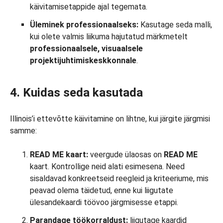
käivitamisetappide ajal tegemata.
Üleminek professionaalseks:
Kasutage seda malli,
kui olete valmis liikuma hajutatud märkmetelt
professionaalsele, visuaalsele
projektijuhtimiskeskkonnale
.
4. Kuidas seda kasutada
Illinois’i ettevõtte käivitamine on lihtne, kui järgite järgmisi
samme:
READ ME kaart:
veergude ülaosas on
READ ME
kaart. Kontrollige neid alati esimesena. Need
sisaldavad konkreetseid reegleid ja kriteeriume, mis
peavad olema täidetud, enne kui liigutate
ülesandekaardi töövoo järgmisesse etappi.
Parandage töökorraldust:
liigutage kaardid