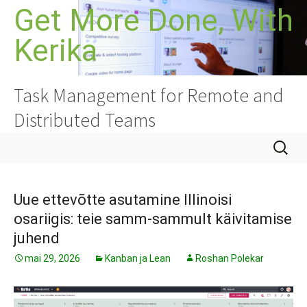
Liigu
Get More Done, With
sisu
Kerika
juurde
Task Management for Remote and
Distributed Teams
Otsi:
Uue ettevõtte asutamine Illinoisi
osariigis: teie samm-sammult käivitamise
juhend
mai 29, 2026
Kanban ja Lean
Roshan Polekar