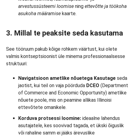
arvestussüsteemi loomise
ning
ettevõtte ja töökoha
asukoha määramise
kaarte.
3. Millal te peaksite seda kasutama
See tööruum pakub kõige rohkem väärtust, kui olete
valmis kontseptsioonist üle minema professionaalsesse
struktuuri:
Navigatsioon ametlike nõuetega Kasutage
seda
jaotist, kui teil on vaja pöörduda
DCEO
(Department
of Commerce and Economic Opportunity) ametlike
nõuete poole, mis on peamine allikas Illinoisi
ettevõtete omanikele.
Korduva protsessi loomine:
ideaalne lahendus
asutajatele, kes soovivad tagada, et ükski õiguslik
või rahaline samm ei jääks ärevuslike