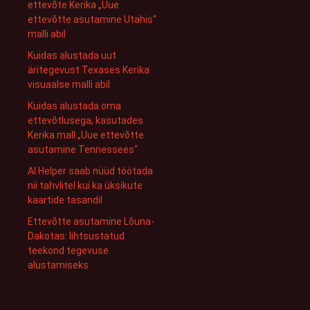
ettevõte Kerika „Uue
ettevõtte asutamine Utahis“
malli abil
Kuidas alustada uut
äritegevust Texases Kerika
visuaalse malli abil
Kuidas alustada oma
ettevõtlusega, kasutades
Kerika mall „Uue ettevõtte
asutamine Tennessees“
AI Helper saab nüüd töötada
nii tahvlitel kui ka üksikute
kaartide tasandil
Ettevõtte asutamine Lõuna-
Dakotas: lihtsustatud
teekond tegevuse
alustamiseks