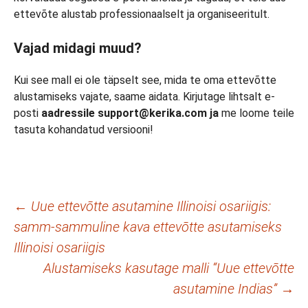
ettevõte alustab professionaalselt ja organiseeritult.
Vajad midagi muud?
Kui see mall ei ole täpselt see, mida te oma ettevõtte
alustamiseks vajate, saame aidata. Kirjutage lihtsalt e-
posti
aadressile support@kerika.com ja
me loome teile
tasuta kohandatud versiooni!
Postituste
←
Uue ettevõtte asutamine Illinoisi osariigis:
samm-sammuline kava ettevõtte asutamiseks
töölaud
Illinoisi osariigis
Alustamiseks kasutage malli “Uue ettevõtte
asutamine Indias”
→