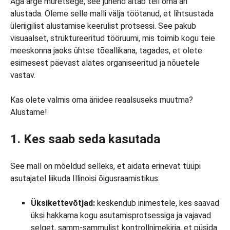
Aga ärge muretsege, see juhend aitab teil oma äri
alustada. Oleme selle malli välja töötanud, et lihtsustada
üleriigilist alustamise keerulist protsessi. See pakub
visuaalset, struktureeritud tööruumi, mis toimib kogu teie
meeskonna jaoks ühtse tõeallikana, tagades, et olete
esimesest päevast alates organiseeritud ja nõuetele
vastav.
Kas olete valmis oma äriidee reaalsuseks muutma?
Alustame!
1. Kes saab seda kasutada
See mall on mõeldud selleks, et aidata erinevat tüüpi
asutajatel liikuda Illinoisi õigusraamistikus:
Üksikettevõtjad:
keskendub inimestele, kes saavad
üksi hakkama kogu asutamisprotsessiga ja vajavad
selget, samm-sammulist kontrollnimekirja, et püsida