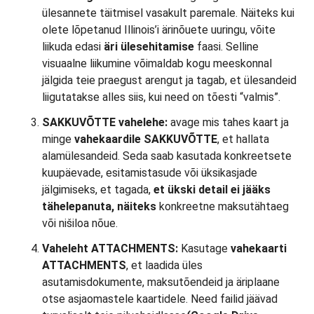
ülesannete täitmisel vasakult paremale. Näiteks kui
olete lõpetanud Illinois’i ärinõuete uuringu, võite
liikuda edasi
äri ülesehitamise
faasi. Selline
visuaalne liikumine võimaldab kogu meeskonnal
jälgida teie praegust arengut ja tagab, et ülesandeid
liigutatakse alles siis, kui need on tõesti “valmis”.
SAKKUVÕTTE vahelehe:
avage mis tahes kaart ja
minge
vahekaardile SAKKUVÕTTE
, et hallata
alamülesandeid. Seda saab kasutada konkreetsete
kuupäevade, esitamistasude või üksikasjade
jälgimiseks, et tagada,
et ükski detail ei jääks
tähelepanuta, näiteks
konkreetne maksutähtaeg
või nišiloa nõue.
Vaheleht ATTACHMENTS:
Kasutage
vahekaarti
ATTACHMENTS
, et laadida üles
asutamisdokumente, maksutõendeid ja äriplaane
otse asjaomastele kaartidele. Need failid jäävad