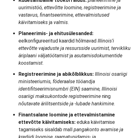
Kuuesambaline töökorraldus:
planeerimine ja
uurimistöö, ettevõtte loomine, registreerimine ja
vastavus, finantseerimine, ettevalmistused
käivitamiseks
ja
valmis
.
Planeerimis- ja ehitusülesanded:
eelkonfigureeritud kaardid hõlmavad
Illinois’i
ettevõtte vajaduste ja ressursside uurimist, tervikliku
äriplaani väljatöötamist
ja
asutamisdokumentide
koostamist
.
Registreerimine ja abikõlblikkus:
Illinoisi osariigi
ministeeriumis, föderaalse tööandja
identifitseerimisnumbri (EIN) saamine, Illinoisi
osariigi maksukontode registreerimine
ning
nõutavate ärilitsentside ja -lubade hankimine
.
Finantsalane loomine ja ettevalmistamine
ettevõtte käivitamiseks:
eduka käivitamise
tagamiseks sisaldab mall
pangakonto avamise ja
krediidi loomise, raamatupidamis- ja