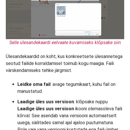
Selle ülesandekaardi eelvaate kuvamiseks klõpsake siin
Ülesandekaardid on koht, kus konkreetsete ülesannetega
seotud failide korraldamisel toimub kogu maagia. Faili
värskendamiseks tehke järgmist.
Leidke oma fail
: avage tegumikaart, kuhu fail on
manustatud.
Laadige üles uus versioon
: klõpsake nuppu
Laadige üles uus versioon
ikooni olemasoleva faili
kõrval. See asendab vana versiooni automaatselt
uuega, säilitades samal ajal ajaloo puutumatuna.
Pole vaja vana versiooni kustutada ega faili ümber