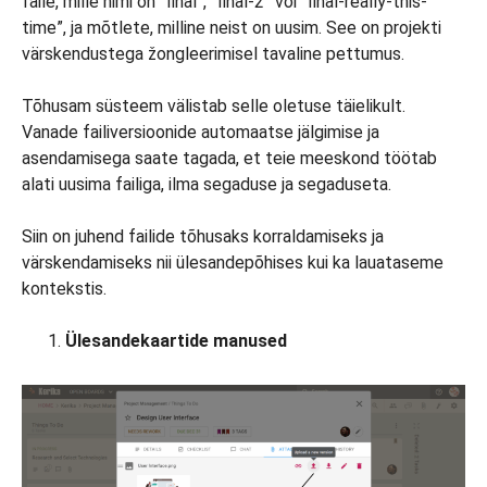
faile, mille nimi on “final”, “final-2” või “final-really-this-
time”, ja mõtlete, milline neist on uusim. See on projekti
värskendustega žongleerimisel tavaline pettumus.
Tõhusam süsteem välistab selle oletuse täielikult.
Vanade failiversioonide automaatse jälgimise ja
asendamisega saate tagada, et teie meeskond töötab
alati uusima failiga, ilma segaduse ja segaduseta.
Siin on juhend failide tõhusaks korraldamiseks ja
värskendamiseks nii ülesandepõhises kui ka lauataseme
kontekstis.
Ülesandekaartide manused