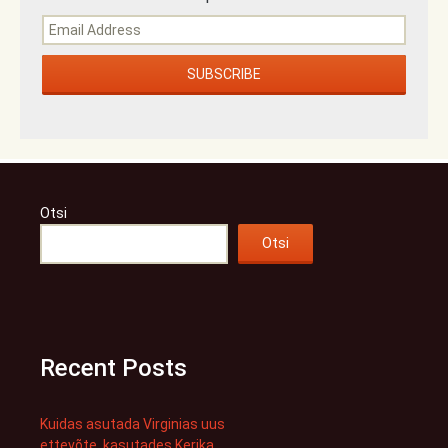
Otsi
Otsi
Recent Posts
Kuidas asutada Virginias uus
ettevõte, kasutades Kerika