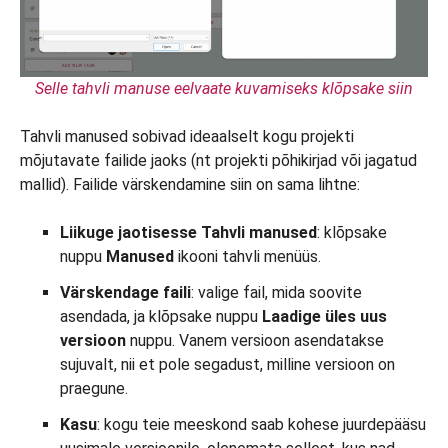
Selle tahvli manuse eelvaate kuvamiseks klõpsake siin
Tahvli manused sobivad ideaalselt kogu projekti
mõjutavate failide jaoks (nt projekti põhikirjad või jagatud
mallid). Failide värskendamine siin on sama lihtne:
Liikuge jaotisesse Tahvli manused
: klõpsake
nuppu
Manused
ikooni tahvli menüüs.
Värskendage faili
: valige fail, mida soovite
asendada, ja klõpsake nuppu
Laadige üles uus
versioon
nuppu. Vanem versioon asendatakse
sujuvalt, nii et pole segadust, milline versioon on
praegune.
Kasu
: kogu teie meeskond saab kohese juurdepääsu