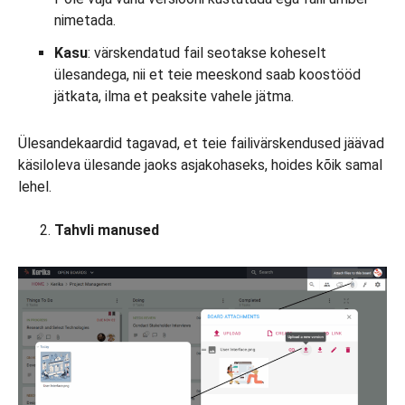
nimetada.
Kasu
: värskendatud fail seotakse koheselt
ülesandega, nii et teie meeskond saab koostööd
jätkata, ilma et peaksite vahele jätma.
Ülesandekaardid tagavad, et teie failivärskendused jäävad
käsiloleva ülesande jaoks asjakohaseks, hoides kõik samal
lehel.
Tahvli manused