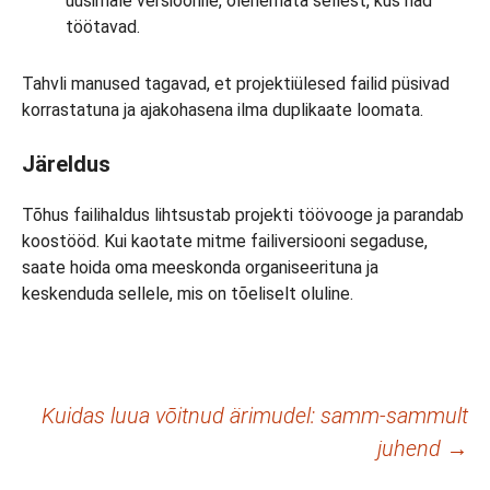
uusimale versioonile, olenemata sellest, kus nad
töötavad.
Tahvli manused tagavad, et projektiülesed failid püsivad
korrastatuna ja ajakohasena ilma duplikaate loomata.
Järeldus
Tõhus failihaldus lihtsustab projekti töövooge ja parandab
koostööd. Kui kaotate mitme failiversiooni segaduse,
saate hoida oma meeskonda organiseerituna ja
keskenduda sellele, mis on tõeliselt oluline.
Postituste
Kuidas luua võitnud ärimudel: samm-sammult
juhend
→
töölaud