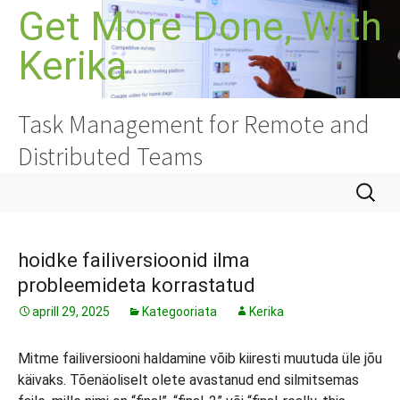
Liigu
Get More Done, With
sisu
Kerika
juurde
Task Management for Remote and
Distributed Teams
Otsi:
hoidke failiversioonid ilma
probleemideta korrastatud
aprill 29, 2025
Kategooriata
Kerika
Mitme failiversiooni haldamine võib kiiresti muutuda üle jõu
käivaks. Tõenäoliselt olete avastanud end silmitsemas