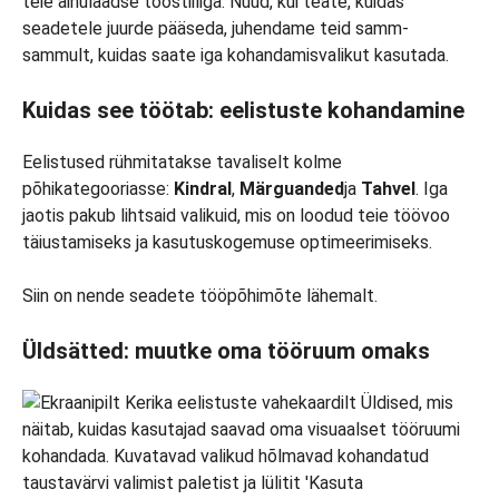
teie ainulaadse tööstiiliga. Nüüd, kui teate, kuidas
seadetele juurde pääseda, juhendame teid samm-
sammult, kuidas saate iga kohandamisvalikut kasutada.
Kuidas see töötab: eelistuste kohandamine
Eelistused rühmitatakse tavaliselt kolme
põhikategooriasse:
Kindral
,
Märguanded
ja
Tahvel
. Iga
jaotis pakub lihtsaid valikuid, mis on loodud teie töövoo
täiustamiseks ja kasutuskogemuse optimeerimiseks.
Siin on nende seadete tööpõhimõte lähemalt.
Üldsätted: muutke oma tööruum omaks