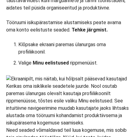
taustavärvidest kuni märguannete ja tahvli tööriistadeni,
aidates teil püsida organiseeritud ja produktiivne.
Tööruumi isikupärastamise alustamiseks peate avama
oma konto eelistuste seaded.
Tehke järgmist.
Klõpsake ekraani paremas ülanurgas oma
profiiliikoonil.
Valige
Minu eelistused
rippmenüüst.
Need seaded võimaldavad teil luua kogemuse, mis sobib