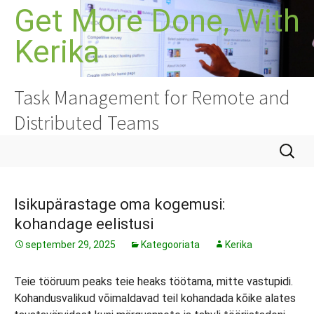
Liigu
Get More Done, With
sisu
Kerika
juurde
Task Management for Remote and
Distributed Teams
Otsi:
Isikupärastage oma kogemusi:
kohandage eelistusi
september 29, 2025
Kategooriata
Kerika
Teie tööruum peaks teie heaks töötama, mitte vastupidi.
Kohandusvalikud võimaldavad teil kohandada kõike alates