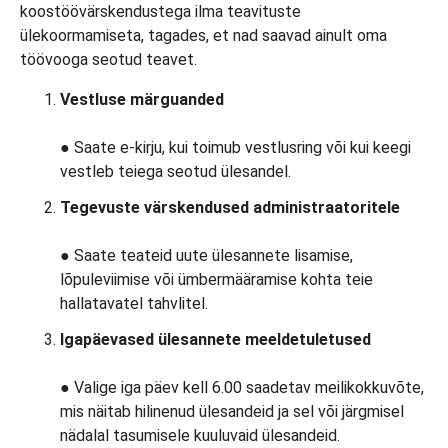
Vestluse märguanded
● Saate e-kirju, kui toimub vestlusring või kui keegi
vestleb teiega seotud ülesandel.
Tegevuste värskendused administraatoritele
● Saate teateid uute ülesannete lisamise,
lõpuleviimise või ümbermääramise kohta teie
hallatavatel tahvlitel.
Igapäevased ülesannete meeldetuletused
● Valige iga päev kell 6.00 saadetav meilikokkuvõte,
mis näitab hilinenud ülesandeid ja sel või järgmisel
nädalal tasumisele kuuluvaid ülesandeid.