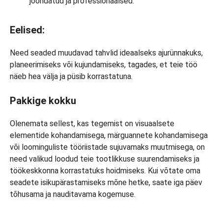
joondatud ja professionaalsed.
Eelised:
Need seaded muudavad tahvlid ideaalseks ajurünnakuks,
planeerimiseks või kujundamiseks, tagades, et teie töö
näeb hea välja ja püsib korrastatuna.
Pakkige kokku
Olenemata sellest, kas tegemist on visuaalsete
elementide kohandamisega, märguannete kohandamisega
või loominguliste tööriistade sujuvamaks muutmisega, on
need valikud loodud teie tootlikkuse suurendamiseks ja
töökeskkonna korrastatuks hoidmiseks. Kui võtate oma
seadete isikupärastamiseks mõne hetke, saate iga päev
tõhusama ja nauditavama kogemuse.