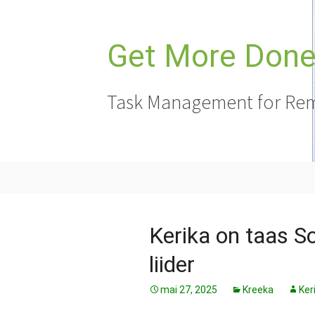
Liigu
sisu
juurde
Get More Done,
Task Management for Rem
Kerika on taas S
liider
mai 27, 2025
Kreeka
Ker