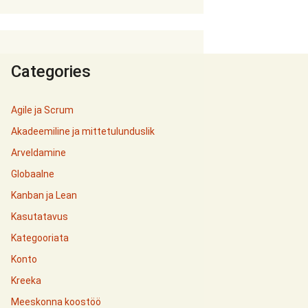
Categories
Agile ja Scrum
Akadeemiline ja mittetulunduslik
Arveldamine
Globaalne
Kanban ja Lean
Kasutatavus
Kategooriata
Konto
Kreeka
Meeskonna koostöö