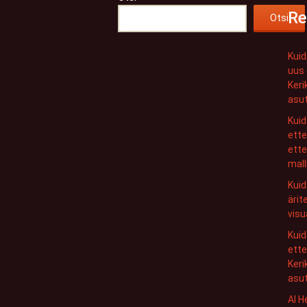
Re
Otsi
Kui
uus 
Keri
asut
Kui
ette
ette
malli
Kuid
ärit
visu
Kui
ette
Keri
asu
AI H