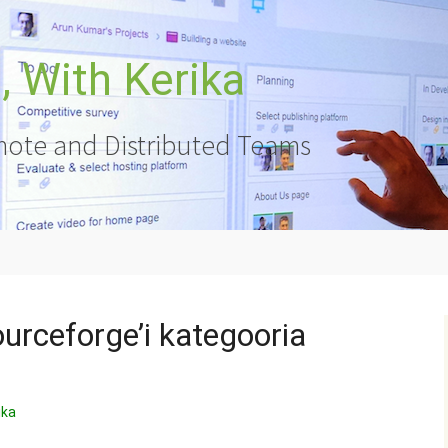
 With Kerika
ote and Distributed Teams
ourceforge’i kategooria
ika