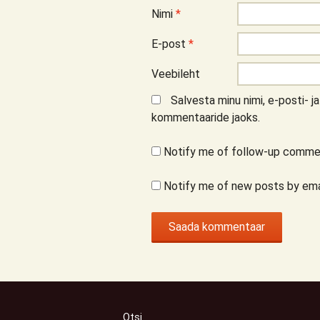
Nimi
*
E-post
*
Veebileht
Salvesta minu nimi, e-posti- j
kommentaaride jaoks.
Notify me of follow-up commen
Notify me of new posts by ema
Otsi