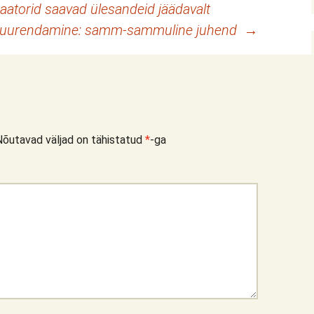
aatorid saavad ülesandeid jäädavalt
 suurendamine: samm-sammuline juhend
→
Nõutavad väljad on tähistatud
*
-ga