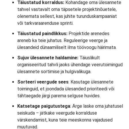
Täiustatud korraldus:
Kohandage oma ülesannete
tahvel vastavalt oma täpsetele projektinõuetele,
olenemata sellest, kas juhite turunduskampaaniat
või tarkvaraarenduse sprinti.
Täiustatud paindlikkus:
Projektide arenedes
areneb ka teie juhatus. Reguleerige veerge ja
ülesandeid dünaamiliselt ilma töövoogu häirimata.
Sujuv ülesannete haldamine:
Täiuslikult
organiseeritud tahvli jaoks ühendage veerutoimingud
ülesannete sortimise ja hulgivalikuga.
Sorteeri veergude sees
: Kasutage ülesannete
toiminguid, et joondada ülesanded prioriteedi või
tähtaegade järgi parema selguse huvides.
Katsetage paigutustega
: Ärge laske oma juhatusel
seiskuda – jätkake veergude korralduse
värskendamist, kuna teie meeskonna vajadused
muutuvad.