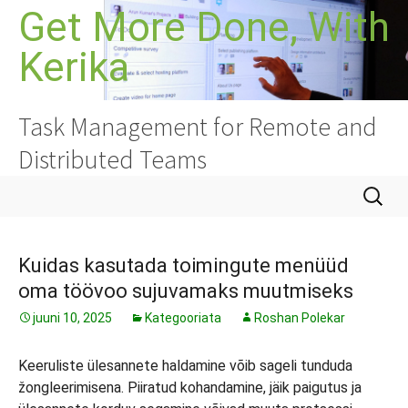
Liigu
Get More Done, With
sisu
Kerika
juurde
Task Management for Remote and
Distributed Teams
Otsi:
Kuidas kasutada toimingute menüüd
oma töövoo sujuvamaks muutmiseks
juuni 10, 2025
Kategooriata
Roshan Polekar
Keeruliste ülesannete haldamine võib sageli tunduda
žongleerimisena. Piiratud kohandamine, jäik paigutus ja