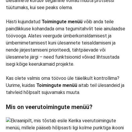
ülesannete korduv segamine võivad muuta protsessi
tüütumaks, kui see peaks olema.
Hästi kujundatud
Toimingute menüü
võib anda teile
paindlikkuse kohandada oma tegumitahvlit teie ainulaadse
töövooga. Alates veergude ümberkorraldamisest ja
ümbernimetamisest kuni ülesannete teisaldamiseni ja
nende järjestamiseni prioriteedi, tähtpäevade või
ülesannete järgi – need funktsioonid võivad lihtsustada
isegi kõige keerukamaid projekte.
Kas olete valmis oma töövoo üle täielikult kontrollima?
Uurime, kuidas
Toimingute menüü
aitab teil ülesandeid ja
tahvleid hõlpsalt sujuvamaks muuta.
Mis on veerutoimingute menüü?