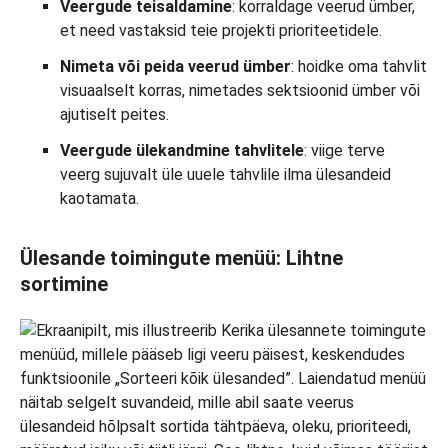
Veergude teisaldamine
: korraldage veerud ümber,
et need vastaksid teie projekti prioriteetidele.
Nimeta või peida veerud ümber
: hoidke oma tahvlit
visuaalselt korras, nimetades sektsioonid ümber või
ajutiselt peites.
Veergude ülekandmine tahvlitele
: viige terve
veerg sujuvalt üle uuele tahvlile ilma ülesandeid
kaotamata.
Ülesande toimingute menüü: Lihtne
sortimine