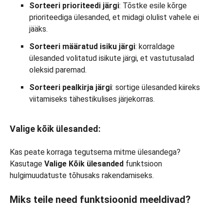
Sorteeri prioriteedi järgi
: Tõstke esile kõrge
prioriteediga ülesanded, et midagi olulist vahele ei
jääks.
Sorteeri määratud isiku järgi
: korraldage
ülesanded volitatud isikute järgi, et vastutusalad
oleksid paremad.
Sorteeri pealkirja järgi
: sortige ülesanded kiireks
viitamiseks tähestikulises järjekorras.
Valige kõik ülesanded:
Kas peate korraga tegutsema mitme ülesandega?
Kasutage
Valige Kõik ülesanded
funktsioon
hulgimuudatuste tõhusaks rakendamiseks.
Miks teile need funktsioonid meeldivad?