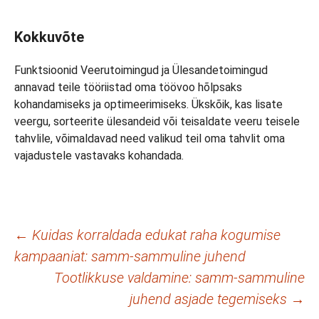
Kokkuvõte
Funktsioonid Veerutoimingud ja Ülesandetoimingud
annavad teile tööriistad oma töövoo hõlpsaks
kohandamiseks ja optimeerimiseks. Ükskõik, kas lisate
veergu, sorteerite ülesandeid või teisaldate veeru teisele
tahvlile, võimaldavad need valikud teil oma tahvlit oma
vajadustele vastavaks kohandada.
Postituste
←
Kuidas korraldada edukat raha kogumise
kampaaniat: samm-sammuline juhend
töölaud
Tootlikkuse valdamine: samm-sammuline
juhend asjade tegemiseks
→