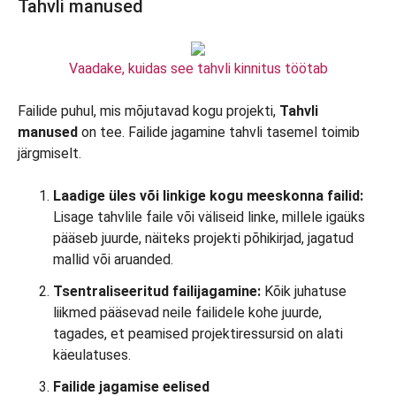
Tahvli manused
Vaadake, kuidas see tahvli kinnitus töötab
Failide puhul, mis mõjutavad kogu projekti,
Tahvli
manused
on tee. Failide jagamine tahvli tasemel toimib
järgmiselt.
Laadige üles või linkige kogu meeskonna failid:
Lisage tahvlile faile või väliseid linke, millele igaüks
pääseb juurde, näiteks projekti põhikirjad, jagatud
mallid või aruanded.
Tsentraliseeritud failijagamine:
Kõik juhatuse
liikmed pääsevad neile failidele kohe juurde,
tagades, et peamised projektiressursid on alati
käeulatuses.
Failide jagamise eelised