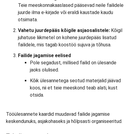
Teie meeskonnakaaslased pääsevad neile failidele
juurde ilma e-kirjade või eraldi kaustade kaudu
otsimata.
Vahetu juurdepääs kõigile asjaosalistele:
Kõigil
juhatuse liikmetel on kohene juurdepääs lisatud
failidele, mis tagab koostöö sujuva ja tõhusa.
Failide jagamise eelised
Pole segadust, millised failid on ülesande
jaoks olulised.
Kõik ülesannetega seotud materjalid jäävad
koos, nii et teie meeskond teab alati, kust
otsida.
Tööülesannete kaardid muudavad failide jagamise
keskendunuks, asjakohaseks ja hõlpsasti organiseeritud.