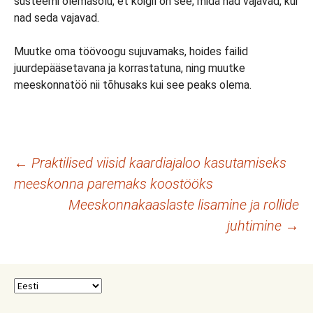
süsteemi olemasolu, et kõigil on see, mida nad vajavad, kui
nad seda vajavad.
Muutke oma töövoogu sujuvamaks, hoides failid
juurdepääsetavana ja korrastatuna, ning muutke
meeskonnatöö nii tõhusaks kui see peaks olema.
Postituste
←
Praktilised viisid kaardiajaloo kasutamiseks
meeskonna paremaks koostööks
töölaud
Meeskonnakaaslaste lisamine ja rollide
juhtimine
→