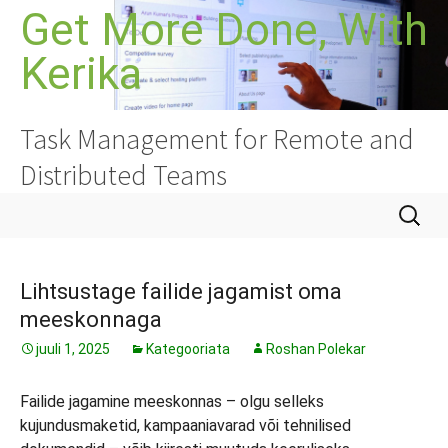
Liigu
Get More Done, With
sisu
Kerika
juurde
Task Management for Remote and
Distributed Teams
Otsi:
Lihtsustage failide jagamist oma
meeskonnaga
juuli 1, 2025
Kategooriata
Roshan Polekar
Failide jagamine meeskonnas – olgu selleks
kujundusmaketid, kampaaniavarad või tehnilised