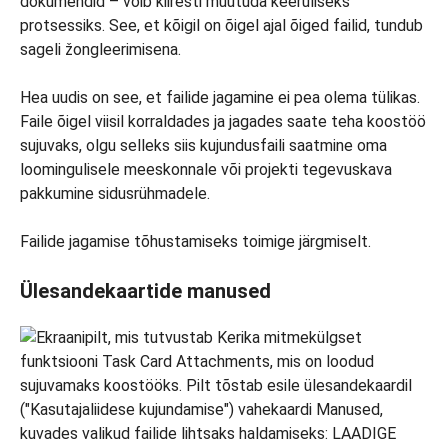
dokumendid – võib kiiresti muutuda keeruliseks
protsessiks. See, et kõigil on õigel ajal õiged failid, tundub
sageli žongleerimisena.
Hea uudis on see, et failide jagamine ei pea olema tülikas.
Faile õigel viisil korraldades ja jagades saate teha koostöö
sujuvaks, olgu selleks siis kujundusfaili saatmine oma
loomingulisele meeskonnale või projekti tegevuskava
pakkumine sidusrühmadele.
Failide jagamise tõhustamiseks toimige järgmiselt.
Ülesandekaartide manused