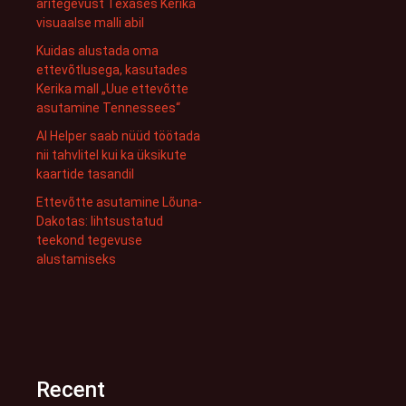
äritegevust Texases Kerika
visuaalse malli abil
Kuidas alustada oma
ettevõtlusega, kasutades
Kerika mall „Uue ettevõtte
asutamine Tennessees“
AI Helper saab nüüd töötada
nii tahvlitel kui ka üksikute
kaartide tasandil
Ettevõtte asutamine Lõuna-
Dakotas: lihtsustatud
teekond tegevuse
alustamiseks
Recent