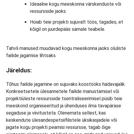
Ideaalne kogu meeskonna värskenduste või
ressursside jaoks.
Hoiab teie projekti sujuvalt töös, tagades, et
kõigil on juurdepääs samale teabele.
Tahvli manused muudavad kogu meeskonna jaoks oluliste
failide jagamise lihtsaks.
Järeldus:
Tõhus failide jagamine on sujuvaks koostööks hädavajalik.
Konkreetsetele ülesannetele failide manustamisel või
projektiüleste ressursside tsentraliseerimisel püsib teie
meeskond organiseeritud ja ühenduses ilma tavapärase
segaduse ja viivitusteta. Olenemata sellest, kas
keskendute ülesandespetsiifilistele üksikasjadele või
jagate kogu projekti peamisi ressursse, tagab õige