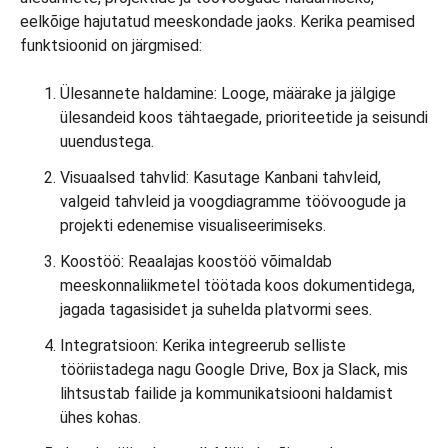
eelkõige hajutatud meeskondade jaoks. Kerika peamised
funktsioonid on järgmised:
Ülesannete haldamine: Looge, määrake ja jälgige
ülesandeid koos tähtaegade, prioriteetide ja seisundi
uuendustega.
Visuaalsed tahvlid: Kasutage Kanbani tahvleid,
valgeid tahvleid ja voogdiagramme töövoogude ja
projekti edenemise visualiseerimiseks.
Koostöö: Reaalajas koostöö võimaldab
meeskonnaliikmetel töötada koos dokumentidega,
jagada tagasisidet ja suhelda platvormi sees.
Integratsioon: Kerika integreerub selliste
tööriistadega nagu Google Drive, Box ja Slack, mis
lihtsustab failide ja kommunikatsiooni haldamist
ühes kohas.