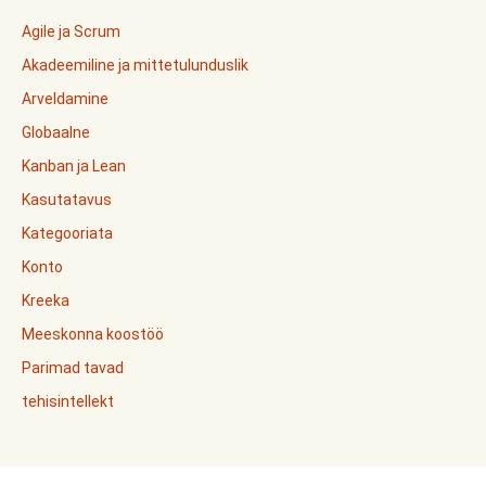
Agile ja Scrum
Akadeemiline ja mittetulunduslik
Arveldamine
Globaalne
Kanban ja Lean
Kasutatavus
Kategooriata
Konto
Kreeka
Meeskonna koostöö
Parimad tavad
tehisintellekt