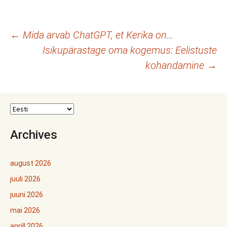
Postituste
←
Mida arvab ChatGPT, et Kerika on…
Isikupärastage oma kogemus: Eelistuste
töölaud
kohandamine
→
Archives
august 2026
juuli 2026
juuni 2026
mai 2026
aprill 2026