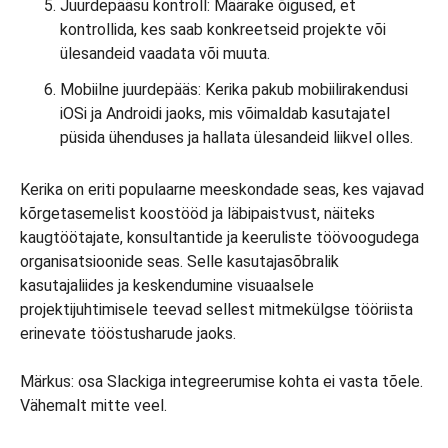
Juurdepääsu kontroll: Määrake õigused, et
kontrollida, kes saab konkreetseid projekte või
ülesandeid vaadata või muuta.
Mobiilne juurdepääs: Kerika pakub mobiilirakendusi
iOSi ja Androidi jaoks, mis võimaldab kasutajatel
püsida ühenduses ja hallata ülesandeid liikvel olles.
Kerika on eriti populaarne meeskondade seas, kes vajavad
kõrgetasemelist koostööd ja läbipaistvust, näiteks
kaugtöötajate, konsultantide ja keeruliste töövoogudega
organisatsioonide seas. Selle kasutajasõbralik
kasutajaliides ja keskendumine visuaalsele
projektijuhtimisele teevad sellest mitmekülgse tööriista
erinevate tööstusharude jaoks.
Märkus: osa Slackiga integreerumise kohta ei vasta tõele.
Vähemalt mitte veel.