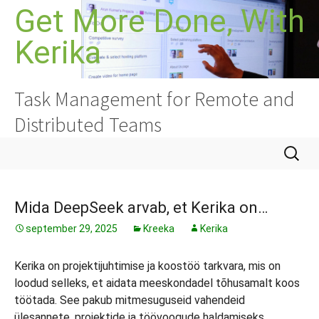
Liigu
Get More Done, With
sisu
Kerika
juurde
Task Management for Remote and
Distributed Teams
Otsi:
Mida DeepSeek arvab, et Kerika on…
september 29, 2025
Kreeka
Kerika
Kerika on projektijuhtimise ja koostöö tarkvara, mis on
loodud selleks, et aidata meeskondadel tõhusamalt koos
töötada. See pakub mitmesuguseid vahendeid
ülesannete, projektide ja töövoogude haldamiseks,