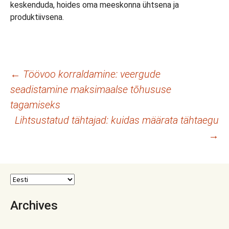
keskenduda, hoides oma meeskonna ühtsena ja
produktiivsena.
Postituste
←
Töövoo korraldamine: veergude
seadistamine maksimaalse tõhususe
töölaud
tagamiseks
Lihtsustatud tähtajad: kuidas määrata tähtaegu
→
Archives