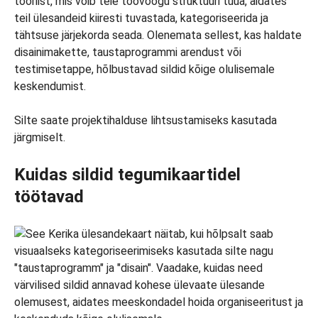
tööriist, mis võib teie töövoogu struktuuri tuua, aidates
teil ülesandeid kiiresti tuvastada, kategoriseerida ja
tähtsuse järjekorda seada. Olenemata sellest, kas haldate
disainimakette, taustaprogrammi arendust või
testimisetappe, hõlbustavad sildid kõige olulisemale
keskendumist.
Silte saate projektihalduse lihtsustamiseks kasutada
järgmiselt.
Kuidas sildid tegumikaartidel
töötavad