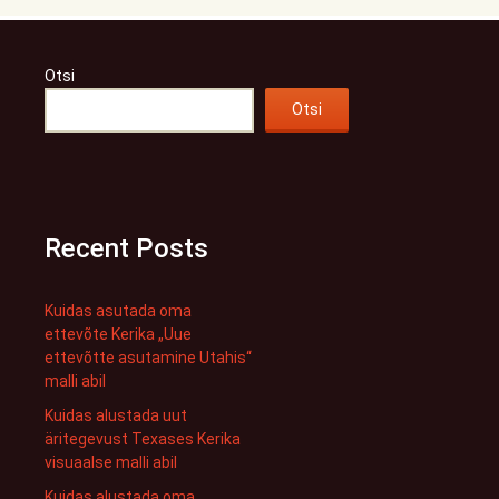
Otsi
Otsi
Recent Posts
Kuidas asutada oma
ettevõte Kerika „Uue
ettevõtte asutamine Utahis“
malli abil
Kuidas alustada uut
äritegevust Texases Kerika
visuaalse malli abil
Kuidas alustada oma