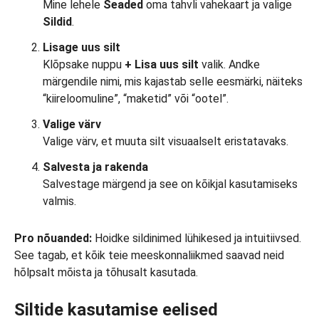
Mine lehele
Seaded
oma tahvli vahekaart ja valige
Sildid
.
Lisage uus silt
Klõpsake nuppu
+ Lisa uus silt
valik. Andke
märgendile nimi, mis kajastab selle eesmärki, näiteks
“kiireloomuline”, “maketid” või “ootel”.
Valige värv
Valige värv, et muuta silt visuaalselt eristatavaks.
Salvesta ja rakenda
Salvestage märgend ja see on kõikjal kasutamiseks
valmis.
Pro nõuanded:
Hoidke sildinimed lühikesed ja intuitiivsed.
See tagab, et kõik teie meeskonnaliikmed saavad neid
hõlpsalt mõista ja tõhusalt kasutada.
Siltide kasutamise eelised