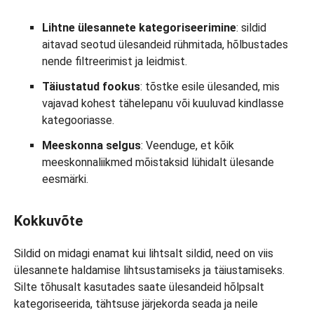
Lihtne ülesannete kategoriseerimine
: sildid
aitavad seotud ülesandeid rühmitada, hõlbustades
nende filtreerimist ja leidmist.
Täiustatud fookus
: tõstke esile ülesanded, mis
vajavad kohest tähelepanu või kuuluvad kindlasse
kategooriasse.
Meeskonna selgus
: Veenduge, et kõik
meeskonnaliikmed mõistaksid lühidalt ülesande
eesmärki.
Kokkuvõte
Sildid on midagi enamat kui lihtsalt sildid, need on viis
ülesannete haldamise lihtsustamiseks ja täiustamiseks.
Silte tõhusalt kasutades saate ülesandeid hõlpsalt
kategoriseerida, tähtsuse järjekorda seada ja neile