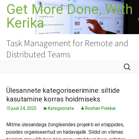
Liigu
Get More Done, With
sisu
Kerika
juurde
Task Management for Remote and
Distributed Teams
Otsi:
Ülesannete kategoriseerimine: siltide
kasutamine korras hoidmiseks
juuli 24, 2025
Kategooriata
Roshan Polekar
Mitme ülesandega žongleerides projekti eri etappides,
püsides organiseeritud on hädavajalik. Sildid on võimas