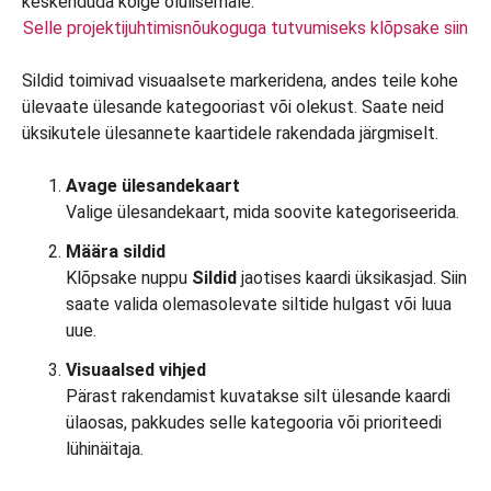
Selle projektijuhtimisnõukoguga tutvumiseks klõpsake siin
Sildid toimivad visuaalsete markeridena, andes teile kohe
ülevaate ülesande kategooriast või olekust. Saate neid
üksikutele ülesannete kaartidele rakendada järgmiselt.
Avage ülesandekaart
Valige ülesandekaart, mida soovite kategoriseerida.
Määra sildid
Klõpsake nuppu
Sildid
jaotises kaardi üksikasjad. Siin
saate valida olemasolevate siltide hulgast või luua
uue.
Visuaalsed vihjed
Pärast rakendamist kuvatakse silt ülesande kaardi
ülaosas, pakkudes selle kategooria või prioriteedi
lühinäitaja.