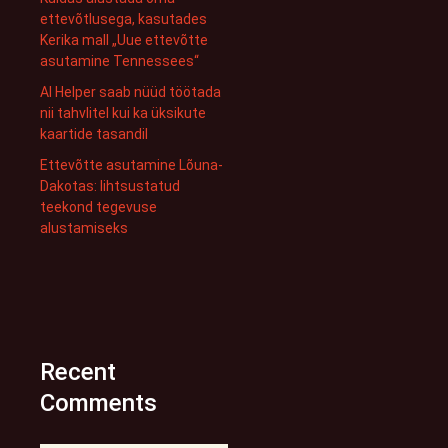
ettevõtlusega, kasutades
Kerika mall „Uue ettevõtte
asutamine Tennessees“
AI Helper saab nüüd töötada
nii tahvlitel kui ka üksikute
kaartide tasandil
Ettevõtte asutamine Lõuna-
Dakotas: lihtsustatud
teekond tegevuse
alustamiseks
Recent
Comments