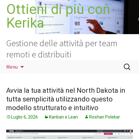
Vai
Ottieni di più con
al
Kerika
contenuto
Gestione delle attività per team
remoti e distribuiti
Ricerca
Menu
per:
Avvia la tua attività nel North Dakota in
tutta semplicità utilizzando questo
modello strutturato e intuitivo
Luglio 6, 2026
Kanban e Lean
Roshan Polekar