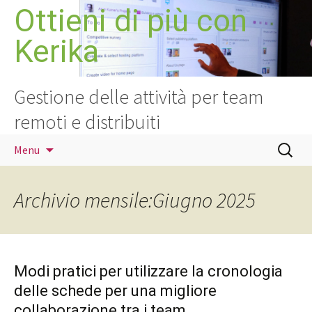
Vai
Ottieni di più con
al
Kerika
contenuto
Gestione delle attività per team
remoti e distribuiti
Ricerca
Menu
per:
Archivio mensile:Giugno 2025
Modi pratici per utilizzare la cronologia
delle schede per una migliore
collaborazione tra i team