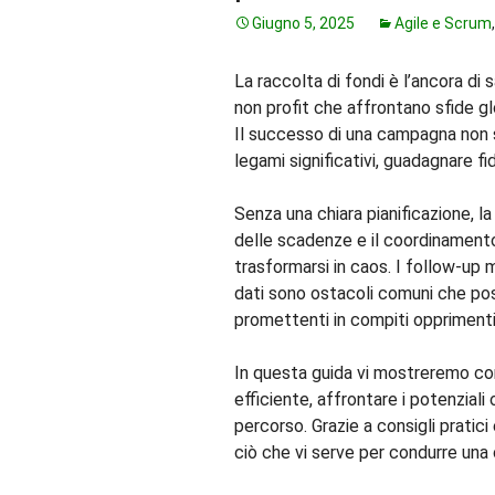
Giugno 5, 2025
Agile e Scrum
La raccolta di fondi è l’ancora di s
non profit che affrontano sfide glob
Il successo di una campagna non si
legami significativi, guadagnare fid
Senza una chiara pianificazione, la
delle scadenze e il coordinament
trasformarsi in caos. I follow-up ma
dati sono ostacoli comuni che p
promettenti in compiti opprimenti
In questa guida vi mostreremo c
efficiente, affrontare i potenziali
percorso. Grazie a consigli pratic
ciò che vi serve per condurre una 