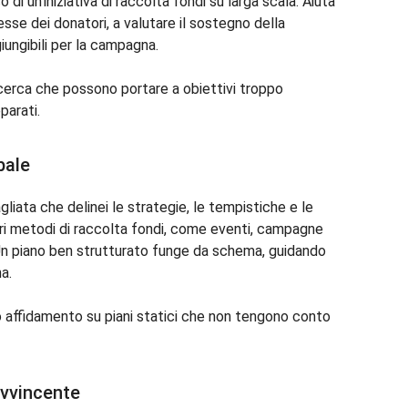
di un’iniziativa di raccolta fondi su larga scala. Aiuta
resse dei donatori, a valutare il sostegno della
iungibili per la campagna.
icerca che possono portare a obiettivi troppo
parati.
bale
gliata che delinei le strategie, le tempistiche e le
ari metodi di raccolta fondi, come eventi, campagne
. Un piano ben strutturato funge da schema, guidando
a.
o affidamento su piani statici che non tengono conto
avvincente