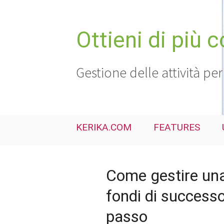
Vai
al
contenuto
Ottieni di più 
Gestione delle attività per
KERIKA.COM
FEATURES
Come gestire un
fondi di success
passo