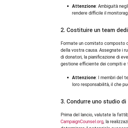
Attenzione
: Ambiguità negl
rendere difficile il monitorag
2. Costituire un team ded
Formate un comitato composto da 
della vostra causa. Assegnate i ruol
di donatori, la pianificazione di 
gestione efficiente dei compiti e 
Attenzione
: I membri del t
loro responsabilità, il che p
3. Condurre uno studio di f
Prima del lancio, valutate la fatt
CampaignCounsel.org
, la realizza