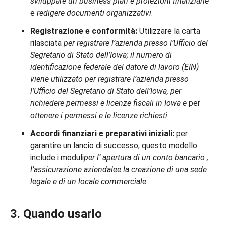
sviluppare un business plan e proiezioni finanziarie
e
redigere documenti organizzativi
.
Registrazione e conformità:
Utilizzare la carta
rilasciata
per registrare l’azienda presso l’Ufficio del
Segretario di Stato dell’Iowa; il numero di
identificazione federale del datore di lavoro (EIN)
viene utilizzato
per
registrare l’azienda presso
l’Ufficio del Segretario di Stato dell’Iowa, per
richiedere permessi e licenze fiscali in Iowa
e
per
ottenere
i
permessi e le licenze
richiesti
.
Accordi finanziari e preparativi iniziali:
per
garantire un lancio di successo, questo modello
include i moduli
per l’
apertura di un conto bancario
,
l’assicurazione aziendale
e la creazione di una sede
legale e di un locale commerciale
.
3. Quando usarlo