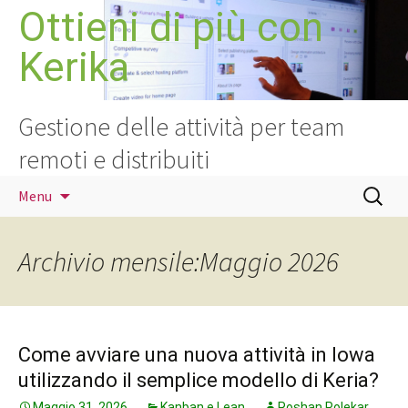
Vai
Ottieni di più con
al
Kerika
contenuto
Gestione delle attività per team
remoti e distribuiti
Ricerca
Menu
per:
Archivio mensile:Maggio 2026
Come avviare una nuova attività in Iowa
utilizzando il semplice modello di Keria?
Maggio 31, 2026
Kanban e Lean
Roshan Polekar