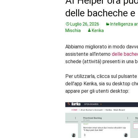
AI Helper ora può
delle bacheche e 
Luglio 26, 2026
Intelligenza ar
Mischia
Kerika
Abbiamo migliorato in modo davve
assistente all’interno
delle bachec
schede (attività) presenti in una 
Per utilizzarla, clicca sul pulsant
dell’app Kerika, sia su desktop c
appare per gli utenti desktop: