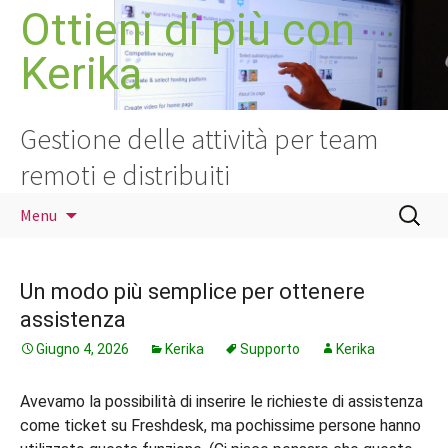
Vai
Ottieni di più con
al
Kerika
contenuto
Gestione delle attività per team
remoti e distribuiti
Ricerca
Menu
per:
Un modo più semplice per ottenere
assistenza
Giugno 4, 2026
Kerika
Supporto
Kerika
Avevamo la possibilità di inserire le richieste di assistenza
come ticket su Freshdesk, ma pochissime persone hanno