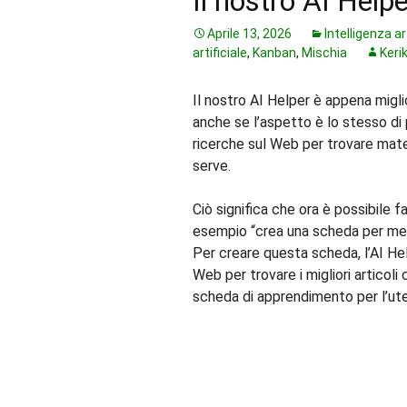
Il nostro AI Help
Aprile 13, 2026
Intelligenza ar
artificiale
,
Kanban
,
Mischia
Keri
Il nostro AI Helper è appena migli
anche se l’aspetto è lo stesso di 
ricerche sul Web per trovare mater
serve.
Ciò significa che ora è possibile f
esempio “crea una scheda per me pe
Per creare questa scheda, l’AI H
Web per trovare i migliori articoli 
scheda di apprendimento per l’ut