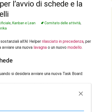
er l’avvio di schede e la
lli
ificiale
,
Kanban e Lean
Comitato delle attività
,
erika
ostanziali all’AI Helper
rilasciato in precedenza
, per
ia avviare una nuova
lavagna
o un nuovo
modello
.
chede
quando si desidera avviare una nuova Task Board: