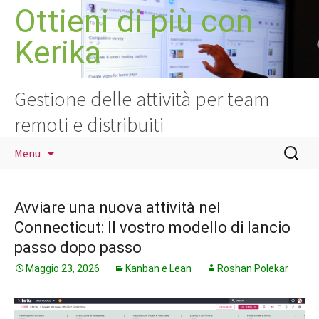
Vai
Ottieni di più con
al
Kerika
contenuto
Gestione delle attività per team
remoti e distribuiti
Ricerca
Menu
per:
Avviare una nuova attività nel
Connecticut: Il vostro modello di lancio
passo dopo passo
Maggio 23, 2026
Kanban e Lean
Roshan Polekar