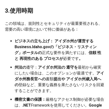
3.使用時期
この領域は、規則性とセキュリティが最重要視される、
需要の高い環境において特に価値がある：
ビジネスの立ち上げ：
アイダホ州が運営する
Business.Idaho.govの「ビジネス・リスティン
グ」ポータルの
正式な要件を満たすには、
信頼
性
と
再現性のある
プロセスが
必要です
。
州法の
遵守：
アイダホ州法の
遵守を
最初から確実
にしたい場合は、このオプションが最適です。
アイ
ダホ州務長官への
書類
提出や
アイダホ州歳入局へ
の
登録など、重要な義務を果たさないリスクを回避
することができます。
機密文書の保護：
厳格なアクセス制御が必要な場合
は、
.NET
Frameworkを使用してください。
Google