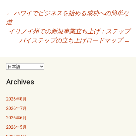
投
←
ハワイでビジネスを始める成功への簡単な
道
稿
イリノイ州での新規事業立ち上げ：ステップ
ナ
バイステップの立ち上げロードマップ
→
ビ
ゲ
ー
Archives
シ
ョ
2026年8月
2026年7月
ン
2026年6月
2026年5月