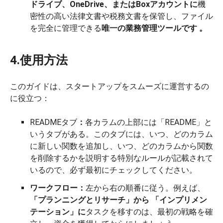
ドライブ、OneDrive、またはBoxアカウントに
機
密性の高い法律文書や税務文書を保管し、ファイル
を完全に管理できる
唯一の業務管理ツールです
。
4.使用方法
このガイドは、スタートアップをスムーズに運営するの
に役立つ：
READMEタブ
：
各カラムの上部には「README」と
いうタブがある。このタブには、いつ、どのカラム
に新しい関数を追加し、いつ、どのカラムから関数
を削除するかを説明する特別なルールが記載されて
いるので、必ず最初にチェックしてください。
ワークフロー：
左から右の順番に従う。例えば、
「プランニングとリサーチ」から
「インプリメン
テーション」に
タスクを移すのは、最初の戦略を確