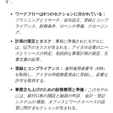
す：
ワークフローは6つのセクションに分かれている：
プランニングとリサーチ、会社設立、登録とコンプ
ライアンス、財務条件、ローンチ準備
、
クロージン
グ
。
計画の策定とタスク
：事前に準備されたモデルに
は、以下のタスクが含まれる：
アイダホ企業のニー
ズとリソースの特定、包括的な事業計画の策定
、
主
要文書の起草
。
登録とコンプライアンス：
連邦雇用者番号（EIN
）
を取得し
、アイダホ州税務委員会に登録
し、
必要な
許可を取得する
。
事業立ち上げのための財務整理と準備：
このモデル
には
、
銀行
口座の
開設と融資の申請、
会計
・
登記
システムの
構築
、
オフィスとワークスペースの設
置に関する
セクションが含まれる。