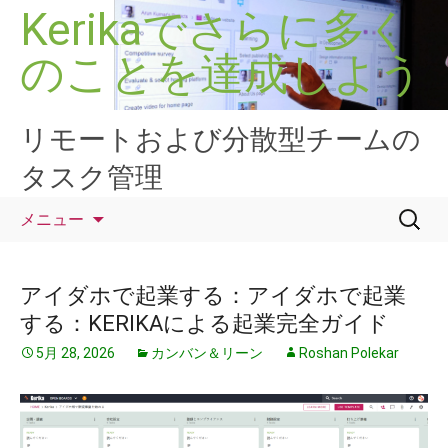
コ
Kerikaでさらに多く
ン
のことを達成しよう
テ
ン
ツ
へ
リモートおよび分散型チームの
ス
タスク管理
キ
ッ
検
メニュー
プ
索:
アイダホで起業する：アイダホで起業
する：KERIKAによる起業完全ガイド
5月 28, 2026
カンバン＆リーン
Roshan Polekar