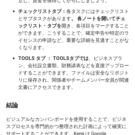
立し、資金を獲得してからにしましょう。
チェックリストタブ：
各タスクにはチェックリスト
とサブタスクがあります
。
各ノートを開いて
チェ
ックリスト・
タブを
開き、各項目をマークすること
ができます。こうすることで、確定申告や特定のラ
イセンスの申請など、重要な詳細を見逃すことがな
くなります。
TOOLS
タブ
：
TOOLSタブでは
、ビジネスプラ
ン、会社設立書類、財務諸表などを直接アップロー
ドすることができます。ファイルは安全なリポジト
リに保存され、関係者やチームメンバー全員が関連
文書にアクセスできます。
結論
ビジュアルなカンバンボードを使用することで、ビジネ
スプロセスを専門的かつ整理された計画によって確実に
サポートすることができます。Keria は Google