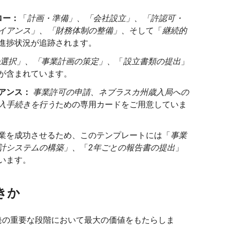
ロー：
「
計画・準備」、「会社設立」、「許認可・
イアンス」、「財務体制の整備」、
そして「
継続的
進捗状況が追跡されます。
選択」、「事業計画の策定」、
「
設立書類の提出
」
が含まれています。
アンス：
事業許可の申請、ネブラスカ州歳入局への
入手続きを行う
ための専用カードをご用意していま
業を成功させるため、このテンプレートには「
事業
計システムの構築」、
「
2年ごとの報告書の提出
」
います。
きか
発の重要な段階において最大の価値をもたらしま