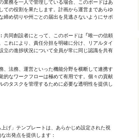
の業務を一人で管理している場合、このボードはあ
しての役割を果たします。計画から運営まであらゆ
な締め切りや州ごとの届出を見逃さないようにサポ
：
共同創設者にとって、このボードは
「
唯一の信頼
。これにより、責任分担を明確に分け、リアルタイ
設立の進捗状況について全員が常に同じ認識を共有
務、法務、運営といった機能分野を横断して連携す
覚的なワークフローは極めて有用です。個々の貢献
ルのタスクを管理するために必要な透明性を提供し
ち上げ」テンプレートは、あらかじめ設定された視
的な出発点を提供します：