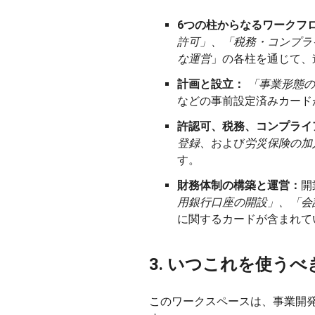
6つの柱からなるワークフ
許可」、「税務・コンプラ
な運営
」の各柱を通じて、
計画と設立：
「事業形態の
などの事前設定済みカード
許認可、税務、コンプライ
登録、
および
労災保険の加
す。
財務体制の構築と運営：
開
用銀行口座の開設」、「会
に関するカードが含まれて
3. いつこれを使うべ
このワークスペースは、事業開