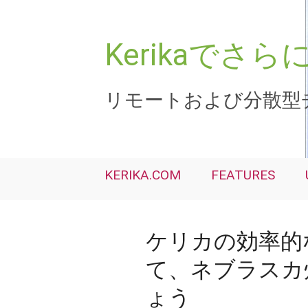
コ
ン
テ
Kerikaで
ン
ツ
へ
リモートおよび分散型
ス
キ
ッ
プ
KERIKA.COM
FEATURES
ケリカの効率的
て、ネブラスカ
ょう