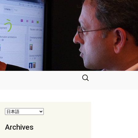
よう
検
索:
Archives