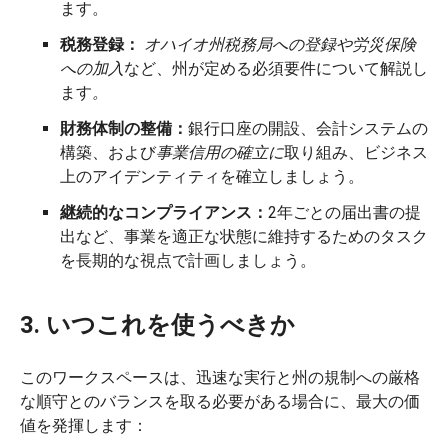
ます。
税務登録：
オハイオ州税務局への登録や労災保険
への加入
など、州が定める必須要件について解説し
ます
。
財務体制の整備：
銀行口座の開設、会計システムの
構築、および
事業信用の確立に
取り組み、ビジネス
上のアイデンティティを確立しましょう。
継続的なコンプライアンス：
2年ごとの届出書の提
出など、事業を適正な状態に維持するためのタスク
を長期的な視点で計画しましょう。
3. いつこれを使うべきか
このワークスペースは、迅速な実行と州の規制への厳格
な順守とのバランスを取る必要がある場合に、最大の価
値を発揮します：