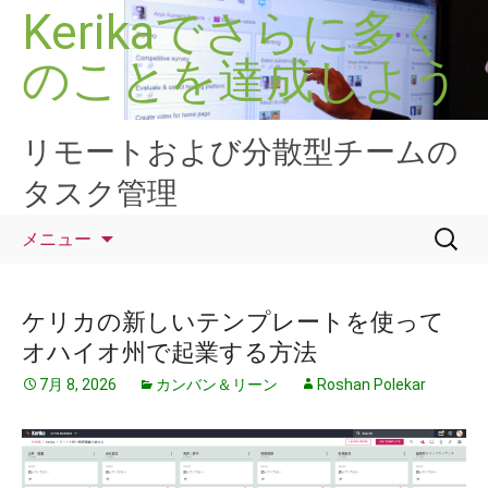
コ
Kerikaでさらに多く
ン
のことを達成しよう
テ
ン
ツ
へ
リモートおよび分散型チームの
ス
タスク管理
キ
ッ
検
メニュー
プ
索:
ケリカの新しいテンプレートを使って
オハイオ州で起業する方法
7月 8, 2026
カンバン＆リーン
Roshan Polekar