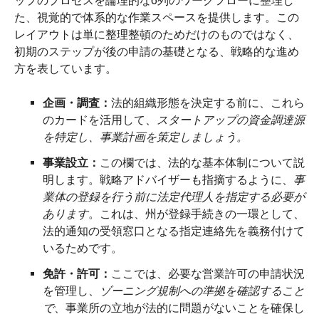
ップのプロセスを論理的な6列のワークフローに整理し
た、視覚的で体系的な作業スペースを提供します。この
レイアウトは単に整理整頓のためだけのものではなく、
初期のステップが後の申請の基礎となる、戦略的な進め
方を表しています。
企画・調査：
法的組織形態を決定する前に、これら
のカードを活用して、
スタートアップの資金調達源
を特定し、事業計画を策定しましょう。
事業設立：
この欄では、法的な基本体制について説
明します。戦略アドバイザーも指摘するように、
事
業体の登録を行う前に法定代理人を指定する必要が
あります
。これは、州が登録手続きの一環として、
法的通知の受領窓口となる指定連絡先を義務付けて
いるためです。
免許・許可：
ここでは、必要な営業許可の申請状況
を管理し、
ゾーニング規制への準拠を確認すること
で
、事業所の立地が法的に問題がないことを確保し