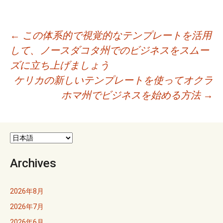
投
←
この体系的で視覚的なテンプレートを活用
して、ノースダコタ州でのビジネスをスムー
稿
ズに立ち上げましょう
ナ
ケリカの新しいテンプレートを使ってオクラ
ビ
ホマ州でビジネスを始める方法
→
ゲ
ー
シ
Archives
ョ
2026年8月
ン
2026年7月
2026年6月