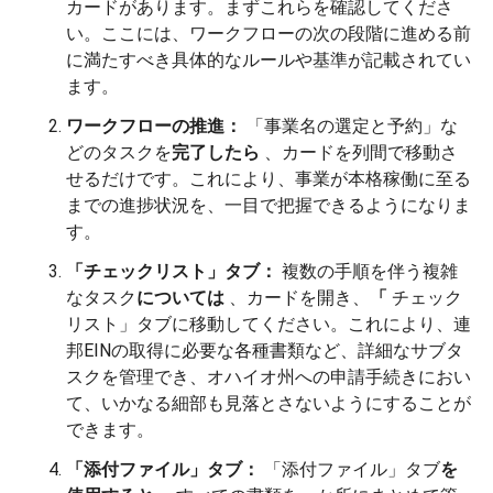
カードがあります。まずこれらを確認してくださ
い。ここには、ワークフローの次の段階に進める前
に満たすべき具体的なルールや基準が記載されてい
ます。
ワークフローの推進：
「事業名の選定と予約」な
どのタスクを
完了したら
、カードを列間で移動さ
せるだけです。これにより、事業が本格稼働に至る
までの進捗状況を、一目で把握できるようになりま
す。
「チェックリスト」タブ：
複数の手順を伴う複雑
なタスク
については
、カードを開き、
「
チェック
リスト」タブに移動してください。これにより、連
邦EINの取得に必要な各種書類など、詳細なサブタ
スクを管理でき、オハイオ州への申請手続きにおい
て、いかなる細部も見落とさないようにすることが
できます。
「添付ファイル」タブ：
「添付ファイル」タブ
を