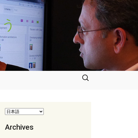
よう
検
索:
Archives