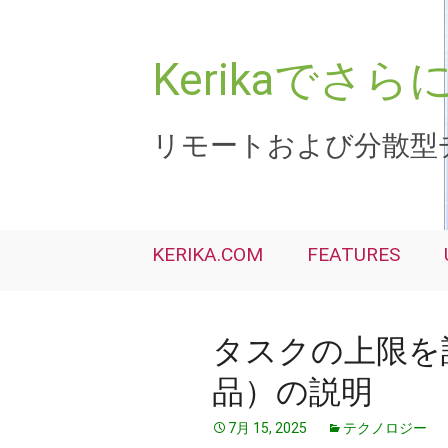
コ
ン
テ
Kerikaで
ン
ツ
へ
リモートおよび分散型
ス
キ
ッ
プ
KERIKA.COM
FEATURES
タスクの上限を
品）の説明
7月 15, 2025
テクノロジー