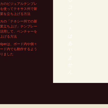
カのビジュアルテンプレ
コ
を使ってテキサス州で新
メ
業を立ち上げる方法
ン
カの「テネシー州での新
業立ち上げ」テンプレー
ト
活用して、ベンチャーを
は
上げる方法
あ
 Helperは、ボード内や個々
ード内でも動作するよう
り
りました
ま
せ
ん
。