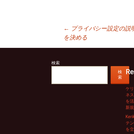
投
←
プライバシー設定の説
を決める
稿
ナ
検索
ビ
Re
検
ゲ
索
ー
ケリ
ネス
シ
を活
新規
ョ
Ke
テン
ン
を立