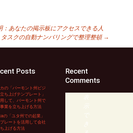
明：あなたの掲示板にアクセスできる人
タスクの自動ナンバリングで整理整頓
→
cent Posts
Recent
Comments
カの「バーモント州ビジ
立ち上げテンプレート」
表
用して、バーモント州で
示
事業を立ち上げる方法
で
rikaの「ユタ州での起業」
プレートを活用して会社
き
ち上げる方法
る