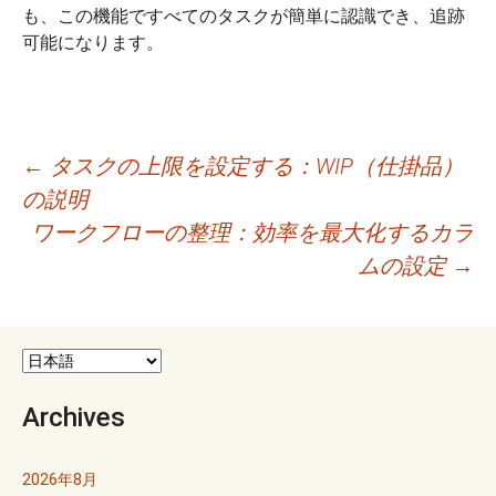
も、この機能ですべてのタスクが簡単に認識でき、追跡
可能になります。
投
←
タスクの上限を設定する：WIP（仕掛品）
の説明
稿
ワークフローの整理：効率を最大化するカラ
ナ
ムの設定
→
ビ
ゲ
ー
Archives
シ
ョ
2026年8月