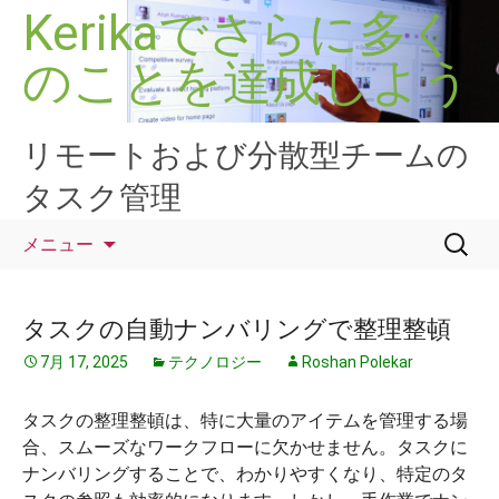
コ
Kerikaでさらに多く
ン
のことを達成しよう
テ
ン
ツ
へ
リモートおよび分散型チームの
ス
タスク管理
キ
ッ
検
メニュー
プ
索:
タスクの自動ナンバリングで整理整頓
7月 17, 2025
テクノロジー
Roshan Polekar
タスクの整理整頓は、特に大量のアイテムを管理する場
合、スムーズなワークフローに欠かせません。タスクに
ナンバリングすることで、わかりやすくなり、特定のタ