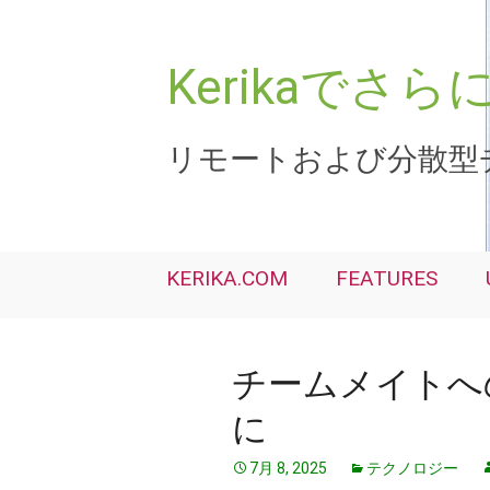
コ
ン
テ
Kerikaで
ン
ツ
へ
リモートおよび分散型
ス
キ
ッ
プ
KERIKA.COM
FEATURES
チームメイトへ
に
7月 8, 2025
テクノロジー