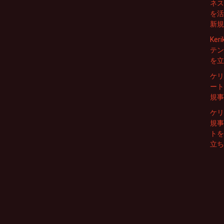
ネス
を活
新規
Ke
テン
を立
ケリ
ート
規事
ケリ
規事
トを
立ち