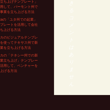
立ち上げテンプレート」
き
用して、バーモント州で
る
事業を立ち上げる方法
コ
rikaの「ユタ州での起業」
メ
プレートを活用して会社
ち上げる方法
ン
カのビジュアルテンプレ
ト
を使ってテキサス州で新
は
業を立ち上げる方法
あ
カの「テネシー州での新
業立ち上げ」テンプレー
り
活用して、ベンチャーを
ま
上げる方法
せ
ん
。