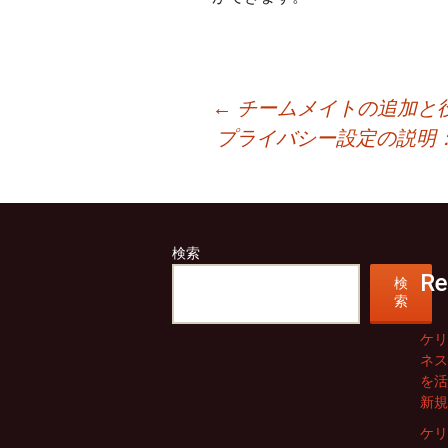
投
←
チームメイトの追加と
プライバシー設定の説明
稿
ナ
ビ
検索
ゲ
Re
検
索
ー
ケリ
シ
ネス
を活
ョ
新規
ン
ケリ