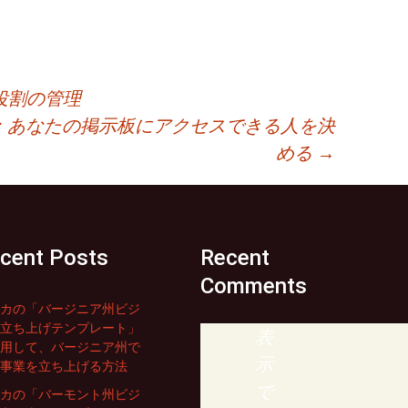
役割の管理
：あなたの掲示板にアクセスできる人を決
める
→
cent Posts
Recent
Comments
カの「バージニア州ビジ
立ち上げテンプレート」
表
用して、バージニア州で
示
事業を立ち上げる方法
で
カの「バーモント州ビジ