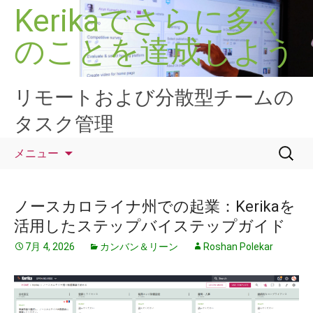
コ
Kerikaでさらに多く
ン
のことを達成しよう
テ
ン
ツ
へ
リモートおよび分散型チームの
ス
タスク管理
キ
ッ
検
メニュー
プ
索:
ノースカロライナ州での起業：Kerikaを
活用したステップバイステップガイド
7月 4, 2026
カンバン＆リーン
Roshan Polekar