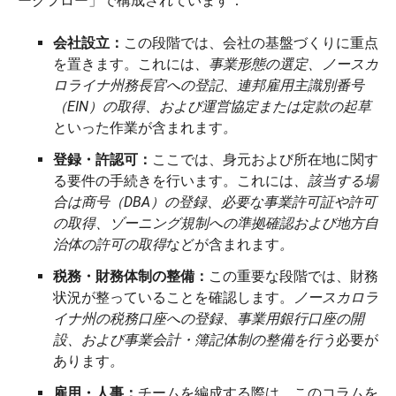
ークフロー」で構成されています：
会社設立：
この段階では、会社の基盤づくりに重点
を置きます。これには
、事業形態の選定、ノースカ
ロライナ州務長官への登記、連邦雇用主識別番号
（EIN）の取得、および運営協定または定款の起草
といった作業が含まれます
。
登録・許認可：
ここでは、身元および所在地に関す
る要件の手続きを行います。これには
、該当する場
合は商号（DBA）の登録、必要な事業許可証や許可
の取得、ゾーニング規制への準拠確認および地方自
治体の許可の取得
などが含まれます
。
税務・財務体制の整備：
この重要な段階では、財務
状況が整っていることを確認します。
ノースカロラ
イナ州の税務口座への登録、事業用銀行口座の開
設、および事業会計・簿記体制の整備を行う
必要が
あります
。
雇用・人事：
チームを編成する際は、このコラムを