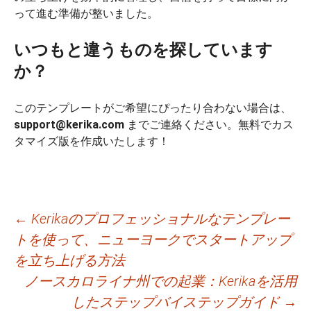
って進む準備が整いました。
いつもと違うものを探しています
か？
このテンプレートがご希望にぴったり合わない場合は、
support@kerika.com
までご連絡ください。無料でカス
タマイズ版を作成いたします！
投
←
Kerikaのプロフェッショナルなテンプレー
トを使って、ニューヨークでスタートアップ
稿
を立ち上げる方法
ナ
ノースカロライナ州での起業：Kerikaを活用
ビ
したステップバイステップガイド
→