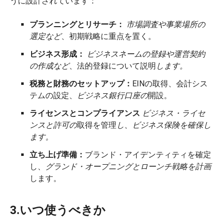
うに設計されています：
プランニングとリサーチ：
市場調査や事業場所の
選定など
、初期戦略に重点を置く。
ビジネス形成：
ビジネスネームの登録や運営契約
の作成など
、法的登録について説明
します。
税務と財務のセットアップ：
EINの取得、会計シス
テムの設定、
ビジネス銀行口座の
開設。
ライセンスとコンプライアンス
ビジネス・ライセ
ンスと許可の
取得を管理
し、ビジネス保険を確保し
ます。
立ち上げ準備：
ブランド・アイデンティティを確定
し、
グランド・オープニングとローンチ戦略を計画
します。
3.いつ使うべきか