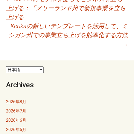
投
上げる：「メリーランド州で新規事業を立ち
稿
上げる
ナ
Kerikaの新しいテンプレートを活用して、ミ
ビ
シガン州での事業立ち上げを効率化する方法
→
ゲ
ー
シ
ョ
Archives
ン
2026年8月
2026年7月
2026年6月
2026年5月