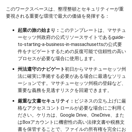
このワークスペースは、整理整頓とセキュリティーが重
要視される重要な環境で最大の価値を発揮する：
起業の旅の始まり：
このテンプレートは、マサチュ
ーセッツ州政府の公式リソースサイトであるguide-
to-starting-a-business-in-massachusettsの公式要
件をナビゲートするための反復可能で信頼性の高い
プロセスが必要な場合に使用します。
州法遵守のナビゲート
初日からマサチューセッツ州
法に確実に準拠する必要がある場合に最適なソリュ
ーションです。マサチューセッツ州税の登録など、
重要な義務を見逃すリスクを回避できます。
厳重な文書セキュリティ：
ビジネスの立ち上げに厳
格なアクセスコントロールが必要な場合にご利用く
ださい。ケリカは、Google Drive、OneDrive、また
はBoxアカウントに機密性の高い法律文書や税務文
書を保管することで、ファイルの所有権を完全にお