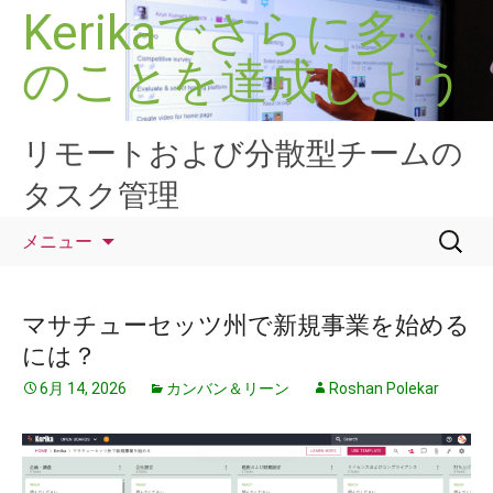
コ
Kerikaでさらに多く
ン
のことを達成しよう
テ
ン
ツ
へ
リモートおよび分散型チームの
ス
タスク管理
キ
ッ
検
メニュー
プ
索:
マサチューセッツ州で新規事業を始める
には？
6月 14, 2026
カンバン＆リーン
Roshan Polekar