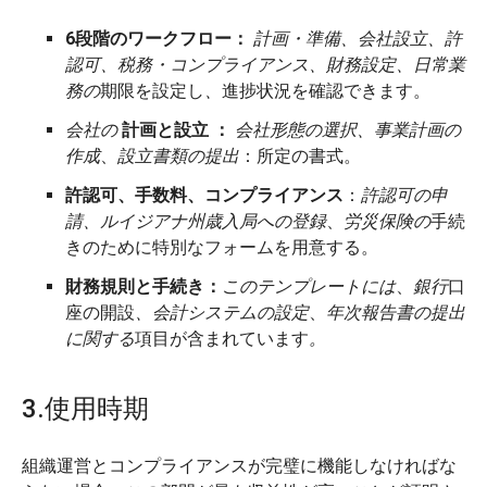
6段階のワークフロー：
計画・準備、会社設立、許
認可、税務・コンプライアンス、財務設定、
日常業
務の
期限を設定し
、
進捗状況を確認できます。
会社の
計画と設立
：
会社形態の選択、事業計画の
作成
、
設立書類の提出
：所定の書式。
許認可、手数料、コンプライアンス
：
許認可の申
請、ルイジアナ州歳入局への登録
、
労災保険の
手続
きのために特別なフォームを用意する。
財務規則と手続き：
このテンプレートには
、
銀行
口
座の開設
、会計システムの設定
、
年次報告書の提出
に関する
項目が含まれています
。
3.使用時期
組織運営とコンプライアンスが完璧に機能しなければな