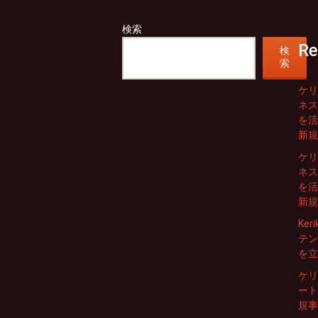
ビ
検索
ゲ
Re
検
索
ー
ケリ
シ
ネス
を活
ョ
新規
ン
ケリ
ネス
を活
新規
Ke
テン
を立
ケリ
ート
規事