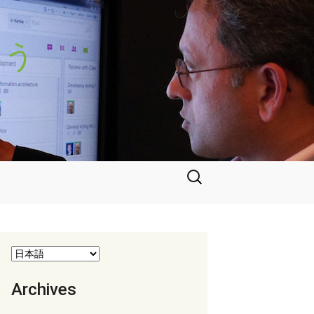
よう
検
索:
Archives