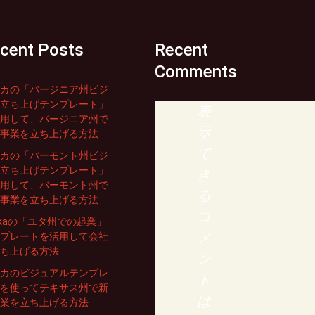
cent Posts
Recent
Comments
カの「バージニア州ビジ
立ち上げテンプレート」
表
用して、バージニア州で
示
事業を立ち上げる方法
で
カの「バーモント州ビジ
立ち上げテンプレート」
き
用して、バーモント州で
る
事業を立ち上げる方法
コ
rikaの「ユタ州での起業」
メ
プレートを活用して会社
ち上げる方法
ン
カのビジュアルテンプレ
ト
を使ってテキサス州で新
は
業を立ち上げる方法