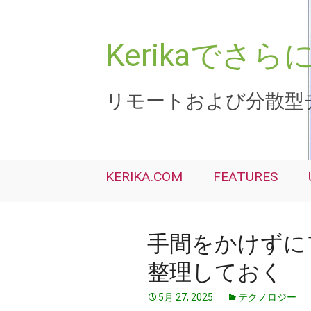
コ
ン
テ
Kerikaで
ン
ツ
へ
リモートおよび分散型
ス
キ
ッ
プ
KERIKA.COM
FEATURES
手間をかけずに
整理しておく
5月 27, 2025
テクノロジー