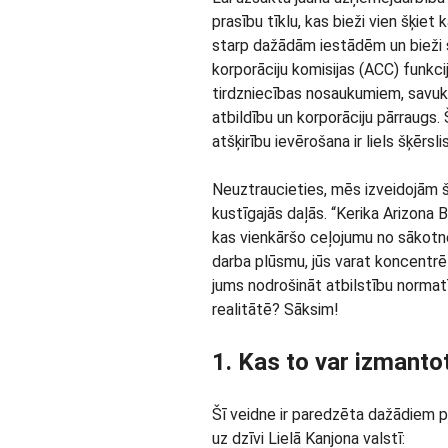
prasību tīklu, kas bieži vien šķiet
starp dažādām iestādēm un bieži 
korporāciju komisijas (ACC) funkc
tirdzniecības nosaukumiem, savukā
atbildību un korporāciju pārraugs
atšķirību ievērošana ir liels šķērsl
Neuztraucieties, mēs izveidojām šo
kustīgajās daļās. “Kerika Arizona 
kas vienkāršo ceļojumu no sākotnē
darba plūsmu, jūs varat koncentrē
jums nodrošināt atbilstību normatī
realitātē? Sāksim!
1. Kas to var izmanto
Šī veidne ir paredzēta dažādiem 
uz dzīvi Lielā Kanjona valstī: