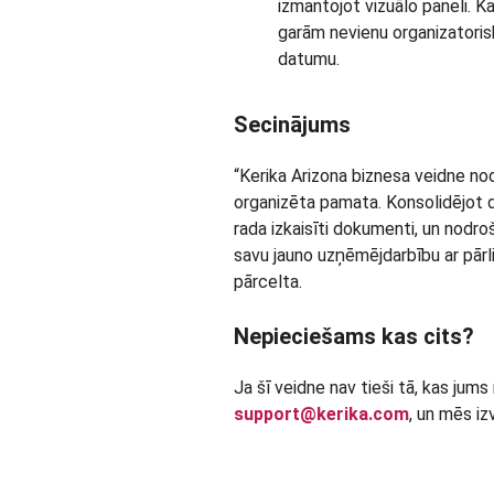
izmantojot vizuālo paneli. Ka
garām nevienu organizatorisk
datumu.
Secinājums
“Kerika Arizona biznesa veidne nod
organizēta pamata. Konsolidējot d
rada izkaisīti dokumenti, un nodroš
savu jauno uzņēmējdarbību ar pārliec
pārcelta.
Nepieciešams kas cits?
Ja šī veidne nav tieši tā, kas ju
support@kerika.com
, un mēs i