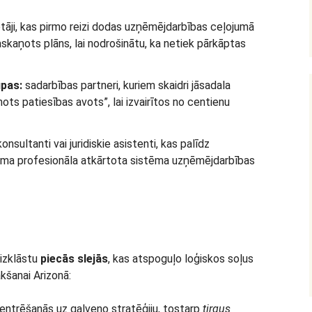
tāji, kas pirmo reizi dodas uzņēmējdarbības ceļojumā
skaņots plāns, lai nodrošinātu, ka netiek pārkāptas
pas:
sadarbības partneri, kuriem skaidri jāsadala
nots patiesības avots”, lai izvairītos no centienu
onsultanti vai juridiskie asistenti, kas palīdz
šama profesionāla atkārtota sistēma uzņēmējdarbības
 izklāstu
piecās slejās
, kas atspoguļo loģiskos soļus
šanai Arizonā:
ntrēšanās uz galveno stratēģiju, tostarp
tirgus