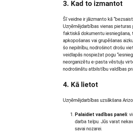
3. Kad to izmantot
Šī veidne ir jāizmanto kā “bezsaist
Uzņēmējdarbības vienas pieturas po
faktiskā dokumentu iesniegšana,
apkopošanas vai grupēšanas aizkul
šo nepilnību, nodrošinot drošu viet
veidlapās nospiežat pogu “iesniegt
neorganizētu e-pasta vēstuļu virte
nodrošinātu atbilstību valdības p
4. Kā lietot
Uzņēmējdarbības uzsākšana Arizonā
Palaidiet vadības paneli
: v
darba telpu. Jūs varat nekav
savai nozarei.