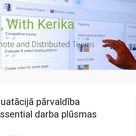
 With Kerika
ote and Distributed Teams
atācijā pārvaldība
Essential darba plūsmas