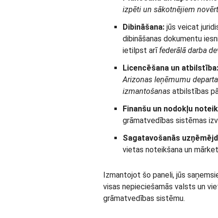
izpēti un sākotnējiem novē
Dibināšana:
jūs veicat jurid
dibināšanas dokumentu ies
ietilpst arī
federālā darba de
Licencēšana un atbilstība
Arizonas Ieņēmumu depart
izmantošanas
atbilstības p
Finanšu un nodokļu noteik
grāmatvedības sistēmas izv
Sagatavošanās uzņēmējda
vietas noteikšana un mārket
Izmantojot šo paneli, jūs saņemsie
visas nepieciešamās valsts un viet
grāmatvedības sistēmu.