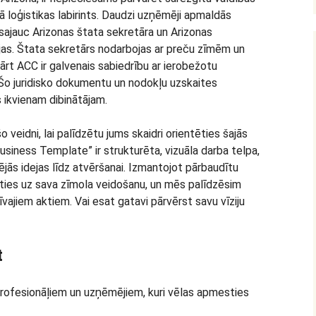
 kā loģistikas labirints. Daudzi uzņēmēji apmaldās
sajauc Arizonas štata sekretāra un Arizonas
ijas. Štata sekretārs nodarbojas ar preču zīmēm un
rt ACC ir galvenais sabiedrību ar ierobežotu
. Šo juridisko dokumentu un nodokļu uzskaites
is ikvienam dibinātājam.
 veidni, lai palīdzētu jums skaidri orientēties šajās
Business Template” ir strukturēta, vizuāla darba telpa,
jās idejas līdz atvēršanai. Izmantojot pārbaudītu
ties uz sava zīmola veidošanu, un mēs palīdzēsim
vajiem aktiem. Vai esat gatavi pārvērst savu vīziju
t
profesionāļiem un uzņēmējiem, kuri vēlas apmesties