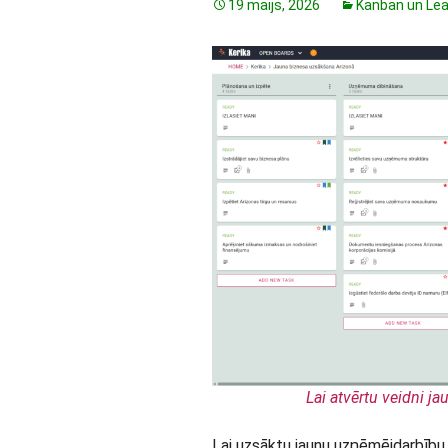
19 maijs, 2026
Kanban un Le
Lai atvērtu veidni jau
Lai uzsāktu jaunu uzņēmējdarbību 