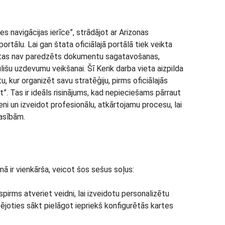
es navigācijas ierīce”, strādājot ar Arizonas
rtālu. Lai gan štata oficiālajā portālā tiek veikta
 tas nav paredzēts dokumentu sagatavošanas,
išu uzdevumu veikšanai. Šī Kerik darba vieta aizpilda
u, kur organizēt savu stratēģiju, pirms oficiālajās
”. Tas ir ideāls risinājums, kad nepieciešams pārraut
ni un izveidot profesionālu, atkārtojamu procesu, lai
rasībām.
 ir vienkārša, veicot šos sešus soļus:
ispirms atveriet veidni, lai izveidotu personalizētu
ējoties sākt pielāgot iepriekš konfigurētās kartes