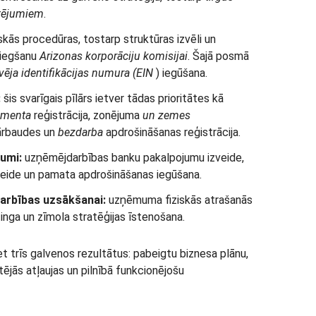
rtējumiem
.
iskās procedūras, tostarp struktūras izvēli un
niegšanu
Arizonas korporāciju komisijai
. Šajā posmā
vēja identifikācijas numura (EIN
) iegūšana.
:
šis svarīgais pīlārs ietver tādas prioritātes kā
amenta
reģistrācija, zonējuma
un zemes
ārbaudes un
bezdarba
apdrošināšanas reģistrācija.
umi:
uzņēmējdarbības banku pakalpojumu izveide,
eide un pamata apdrošināšanas iegūšana.
rbības uzsākšanai:
uzņēmuma fiziskās atrašanās
inga un zīmola stratēģijas īstenošana.
t trīs galvenos rezultātus: pabeigtu biznesa plānu,
ējās atļaujas un pilnībā funkcionējošu