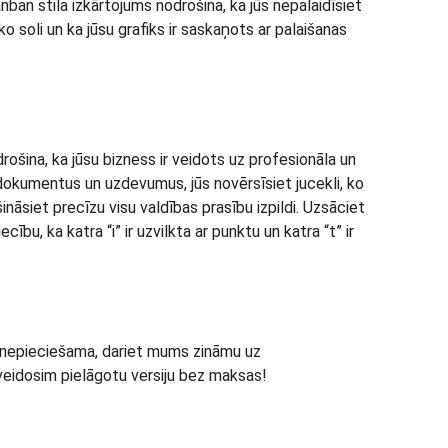
nban stila izkārtojums nodrošina, ka jūs nepalaidīsiet
o soli un ka jūsu grafiks ir saskaņots ar palaišanas
rošina, ka jūsu bizness ir veidots uz profesionāla un
okumentus un uzdevumus, jūs novērsīsiet jucekli, ko
ināsiet precīzu visu valdības prasību izpildi. Uzsāciet
ību, ka katra “i” ir uzvilkta ar punktu un katra “t” ir
ms nepieciešama, dariet mums zināmu uz
zveidosim pielāgotu versiju bez maksas!