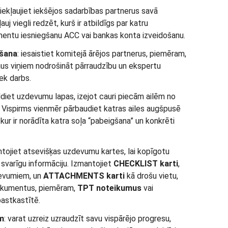
 iekļaujiet iekšējos sadarbības partnerus savā
ļauj viegli redzēt, kurš ir atbildīgs par katru
ntu iesniegšanu ACC vai bankas konta izveidošanu.
īšana
: iesaistiet komitejā ārējos partnerus, piemēram,
ļaus viņiem nodrošināt pārraudzību un ekspertu
iek darbs.
ildiet uzdevumu lapas, izejot cauri piecām ailēm no
. Vispirms vienmēr pārbaudiet katras ailes augšpusē
, kur ir norādīta katra soļa “pabeigšana” un konkrēti
ntojiet atsevišķas uzdevumu kartes, lai kopīgotu
svarīgu informāciju. Izmantojiet
CHECKLIST
karti
,
zdevumiem, un
ATTACHMENTS karti
kā drošu vietu,
dokumentus, piemēram,
TPT
noteikumus
vai
pastkastītē.
m
: varat uzreiz uzraudzīt savu vispārējo progresu,