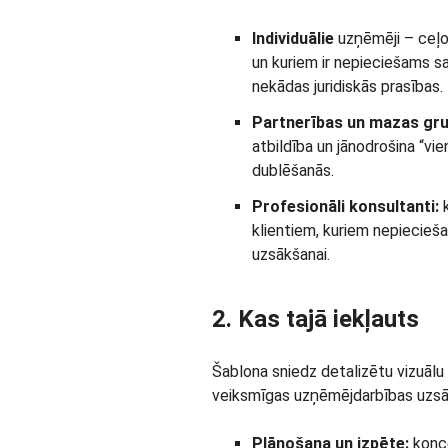
Individuālie
uzņēmēji – ceļo
un kuriem ir nepieciešams sa
nekādas juridiskās prasības.
Partnerības un mazas gru
atbildība un jānodrošina “vie
dublēšanās.
Profesionāli konsultanti:
k
klientiem, kuriem nepiecie
uzsākšanai.
2. Kas tajā iekļauts
Šablona sniedz detalizētu vizuālu
veiksmīgas uzņēmējdarbības uzsāk
Plānošana un izpēte:
konce