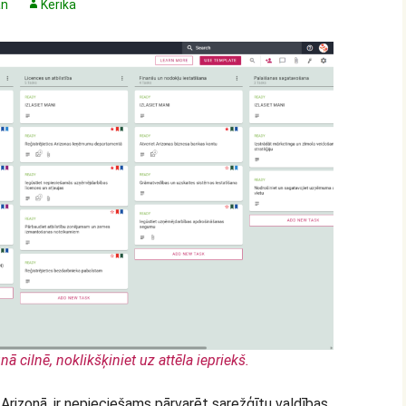
an
Kerika
nā cilnē, noklikšķiniet uz attēla iepriekš.
Arizonā, ir nepieciešams pārvarēt sarežģītu valdības