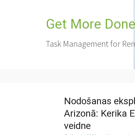
Doties
uz
saturu
Get More Done,
Task Management for Rem
Nodošanas eksplu
Arizonā: Kerika 
veidne