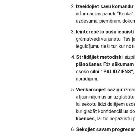
Izveidojiet savu komandu
:
informācijas panelī. “Kerika” 
uzdevumu, piemēram, dokume
Ieinteresēto pušu iesaist
grāmatvedi vai juristu. Tas 
ieguldījumu tieši tur, kur not
Strādājiet metodiski
: aizp
plānošanas
līdz
sākumam
esošo
cilni
”
PALĪDZIENS”
norādījumi.
Vienkāršojiet saziņu
: izma
atjauninājumus un uzglabātu 
lai sekotu līdzi daļējiem u
kur glabāt konfidenciālus 
licences,
lai tie nepazustu 
Sekojiet savam progresa