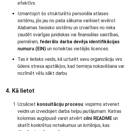
efektīvs.
Izmantojot šo strukturēto personāla atlases
sistēmu, jūs jau no paša sākuma varēsiet ievērot
Alabamas tiesisko sistēmu un izvairīties no riska
zaudēt svarīgas juridiskas vai finansiālas saistības,
piemēram,
federālo darba devēja identifikācijas
numuru (EIN)
un noteiktas vietējās licences.
Tas ir lielisks veids, kā uzturēt savu organizāciju virs
ūdens stresa apstākļos, kad termiņa nokavēšana var
nozīmēt vēlu sākt darbu.
4. Kā lietot
Uzsāciet
konsultāciju procesu
: vispirms atveriet
veidni un izveidojiet darba telpu jautājumam. Katras
kolonnas augšpusē varat atvērt
cilni README
un
skatīt konkrētus noteikumus un kritērijus, kas