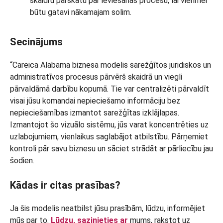
skaidru pārskatu par ieviešanas procesu, lai vienmēr
būtu gatavi nākamajam solim.
Secinājums
“Careica Alabama biznesa modelis sarežģītos juridiskos un
administratīvos procesus pārvērš skaidrā un viegli
pārvaldāmā darbību kopumā. Tie var centralizēti pārvaldīt
visai jūsu komandai nepieciešamo informāciju bez
nepieciešamības izmantot sarežģītas izklājlapas.
Izmantojot šo vizuālo sistēmu, jūs varat koncentrēties uz
uzlabojumiem, vienlaikus saglabājot atbilstību. Pārņemiet
kontroli pār savu biznesu un sāciet strādāt ar pārliecību jau
šodien.
Kādas ir citas prasības?
Ja šis modelis neatbilst jūsu prasībām, lūdzu, informējiet
mūs par to.
Lūdzu, sazinieties ar
mums, rakstot uz