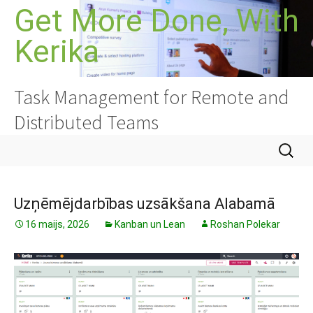
Doties
Get More Done, With
uz
Kerika
saturu
Task Management for Remote and
Distributed Teams
Meklēt:
Uzņēmējdarbības uzsākšana Alabamā
16 maijs, 2026
Kanban un Lean
Roshan Polekar