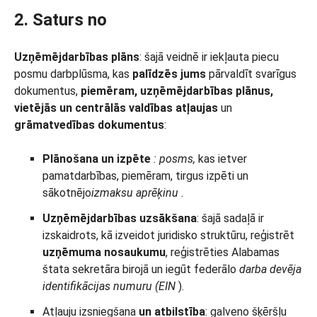
2. Saturs no
Uzņēmējdarbības plāns
: šajā veidnē ir iekļauta piecu
posmu darbplūsma, kas
palīdzēs jums
pārvaldīt svarīgus
dokumentus,
piemēram,
uzņēmējdarbības plānus,
vietējās un centrālās valdības atļaujas
un
grāmatvedības dokumentus
:
Plānošana un izpēte
: posms,
kas ietver
pamatdarbības, piemēram, tirgus izpēti un
sākotnējo
izmaksu aprēķinu
.
Uzņēmējdarbības uzsākšana
: šajā sadaļā ir
izskaidrots, kā izveidot juridisko struktūru, reģistrēt
uzņēmuma nosaukumu
, reģistrēties Alabamas
štata sekretāra birojā un iegūt federālo
darba devēja
identifikācijas
numuru
(EIN
).
Atļauju izsniegšana
un atbilstība
: galveno šķēršļu