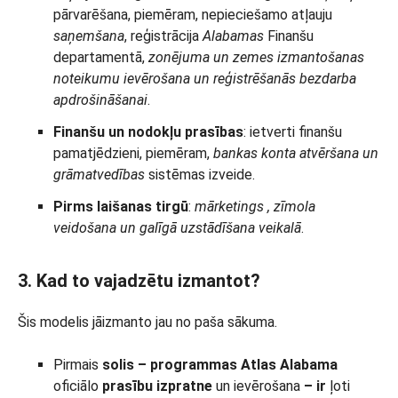
pārvarēšana, piemēram, nepieciešamo atļauju
saņemšana
, reģistrācija
Alabamas
Finanšu
departamentā,
zonējuma un zemes izmantošanas
noteikumu ievērošana un reģistrēšanās bezdarba
apdrošināšanai
.
Finanšu un nodokļu prasības
: ietverti finanšu
pamatjēdzieni, piemēram,
bankas konta atvēršana un
grāmatvedības
sistēmas izveide.
Pirms laišanas tirgū
:
mārketings
, zīmola
veidošana un galīgā
uzstādīšana
veikalā
.
3. Kad to vajadzētu izmantot?
Šis modelis jāizmanto jau no paša sākuma.
Pirmais
solis –
programmas
Atlas
Alabama
oficiālo
prasību
izpratne
un ievērošana
– ir
ļoti