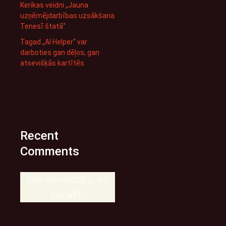
Kerikas veidni „Jauna
uzņēmējdarbības uzsākšana
Tenesī štatā“
Tagad „AI Helper“ var
darboties gan dēļos, gan
atsevišķās kartītēs
Recent
Comments
Nav komentāru, ko
parādīt.