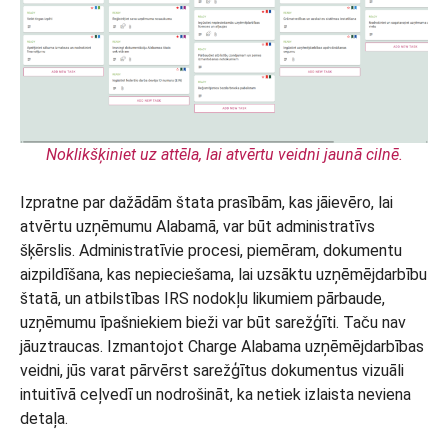
Noklikšķiniet uz attēla, lai atvērtu veidni jaunā cilnē.
Izpratne par dažādām štata prasībām, kas jāievēro, lai
atvērtu uzņēmumu Alabamā, var būt administratīvs
šķērslis. Administratīvie procesi, piemēram, dokumentu
aizpildīšana, kas nepieciešama, lai uzsāktu uzņēmējdarbību
štatā, un atbilstības IRS nodokļu likumiem pārbaude,
uzņēmumu īpašniekiem bieži var būt sarežģīti. Taču nav
jāuztraucas. Izmantojot Charge Alabama uzņēmējdarbības
veidni, jūs varat pārvērst sarežģītus dokumentus vizuāli
intuitīvā ceļvedī un nodrošināt, ka netiek izlaista neviena
detaļa.