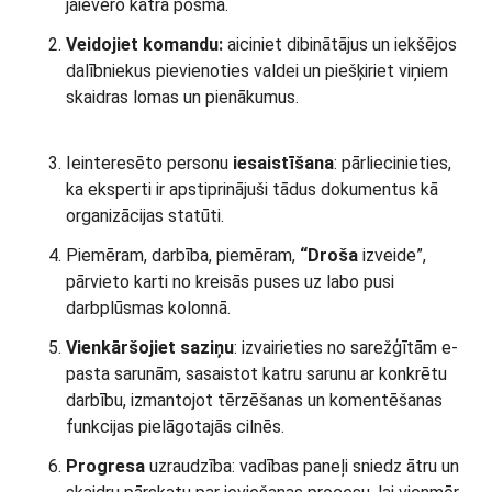
jāievēro katrā posmā.
Veidojiet komandu:
aiciniet dibinātājus un iekšējos
dalībniekus pievienoties valdei un piešķiriet viņiem
skaidras lomas un pienākumus.
Ieinteresēto personu
iesaistīšana
: pārliecinieties,
ka eksperti ir apstiprinājuši tādus dokumentus kā
organizācijas statūti.
Piemēram, darbība, piemēram,
“Droša
izveide”,
pārvieto karti no kreisās puses uz labo pusi
darbplūsmas kolonnā.
Vienkāršojiet saziņu
: izvairieties no sarežģītām e-
pasta sarunām, sasaistot katru sarunu ar konkrētu
darbību, izmantojot tērzēšanas un komentēšanas
funkcijas pielāgotajās cilnēs.
Progresa
uzraudzība: vadības paneļi sniedz ātru un