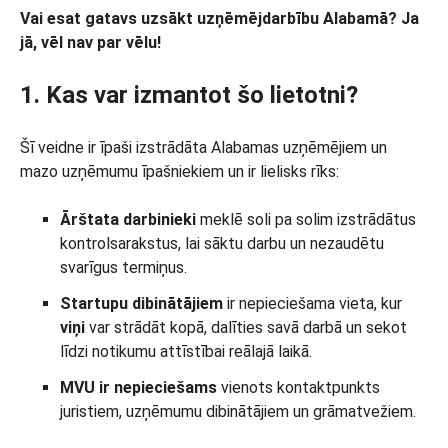
Vai esat gatavs uzsākt uzņēmējdarbību Alabamā? Ja
jā, vēl nav par vēlu!
1. Kas var izmantot šo lietotni?
Šī veidne ir īpaši izstrādāta Alabamas uzņēmējiem un
mazo uzņēmumu īpašniekiem un ir lielisks rīks:
Ārštata darbinieki
meklē soli pa solim izstrādātus
kontrolsarakstus, lai sāktu darbu un nezaudētu
svarīgus termiņus.
Startupu dibinātājiem
ir nepieciešama vieta, kur
viņi
var strādāt kopā, dalīties savā darbā un sekot
līdzi notikumu attīstībai reālajā laikā.
MVU
ir nepieciešams
vienots kontaktpunkts
juristiem, uzņēmumu dibinātājiem un grāmatvežiem.