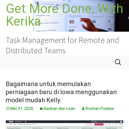
Langkau
Get More Done, With
ke
Kerika
kandungan
Task Management for Remote and
Distributed Teams
Cari:
Bagaimana untuk memulakan
perniagaan baru di Iowa menggunakan
model mudah Kelly.
Mei 31, 2026
Kanban dan Lean
Roshan Polekar