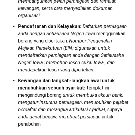
membangunkan pelan perniagaan dan ramalan
kewangan
, serta
cara
menyediakan
dokumen
organisasi
.
Pendaftaran dan Kelayakan:
Daftarkan perniagaan
anda dengan Setiausaha Negeri Iowa
menggunakan
borang yang disertakan.
Nombor Pengenalan
Majikan Persekutuan (EIN)
digunakan
untuk
mendaftarkan perniagaan anda dengan Setiausaha
Negeri Iowa
,
memohon
lesen cukai
Iowa
,
dan
mendapatkan
lesen
yang
diperlukan
.
Kewangan dan langkah-langkah awal untuk
menubuhkan sebuah syarikat:
templat ini
mengandungi borang
untuk
membuka akaun bank
,
mengatur insurans perniagaan,
menubuhkan pejabat
berdaftar dan
merangka artikulasi syarikat
,
supaya
anda
dapat
berjaya
membuat persiapan
untuk
penubuhan.