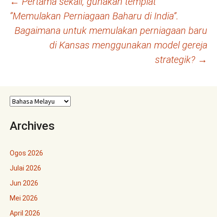
Navigasi
←
Pertama sekali, gunakan templat
“Memulakan Perniagaan Baharu di India”.
kiriman
Bagaimana untuk memulakan perniagaan baru
di Kansas menggunakan model gereja
strategik?
→
Archives
Ogos 2026
Julai 2026
Jun 2026
Mei 2026
April 2026