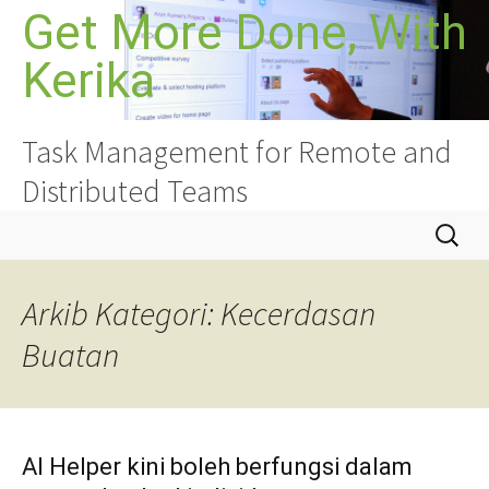
Langkau
Get More Done, With
ke
Kerika
kandungan
Task Management for Remote and
Distributed Teams
Cari:
Arkib Kategori: Kecerdasan
Buatan
AI Helper kini boleh berfungsi dalam