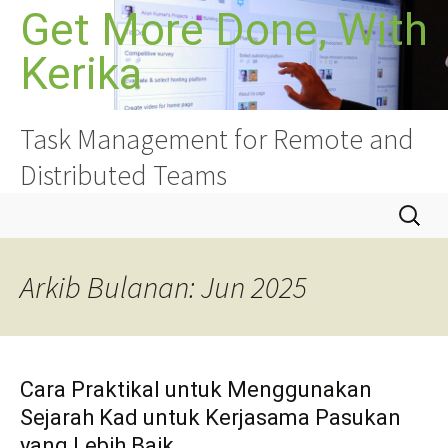
Langkau
Get More Done, With
ke
Kerika
kandungan
Task Management for Remote and
Distributed Teams
Cari:
Arkib Bulanan: Jun 2025
Cara Praktikal untuk Menggunakan
Sejarah Kad untuk Kerjasama Pasukan
yang Lebih Baik